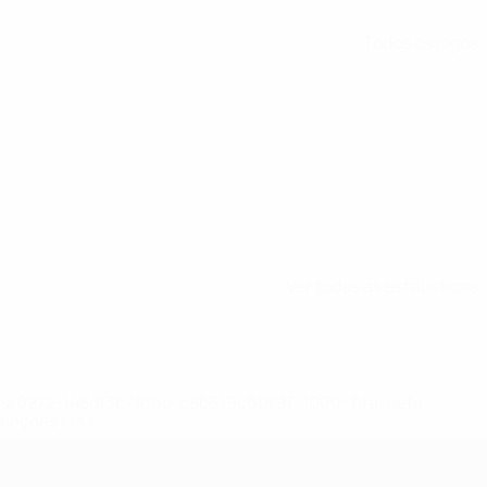
Todos os jogos
Ver todas as estatísticas
ews/0272-148df3b7106d-c8b619c60f97-1000--fifa-uefa-
rmações</a>