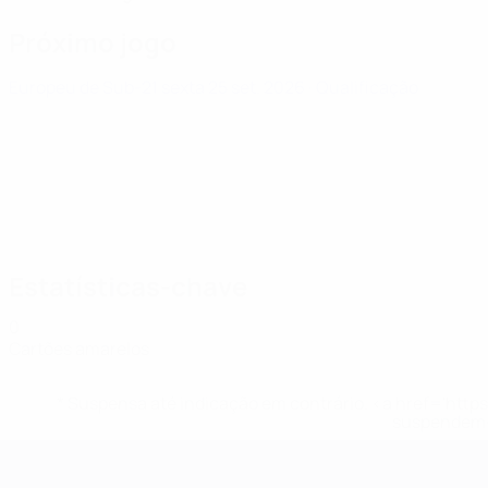
Próximo jogo
Europeu de Sub-21
sexta 25 set. 2026
· Qualificação
Estatísticas-chave
0
Cartões amarelos
* Suspensa até indicação em contrário. <a href='ht
suspendem-
Campeonato da Europa de Sub