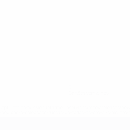
0
Cartões vermelhos
tps://pt.uefa.com/insideuefa/mediaservices/mediareleases/n
equipas-e-seleccoes-russas-de-todas-as-prov/'>Mais info
-21 da UEFA