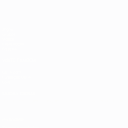
Jogos
Grupos
Vídeos
Estatísticas
Equipas
VISITE TAMBÉM
UEFA.com
Fundação UEFA
Loja
MUDAR IDIOMA
Português
English
Français
Deutsch
Русский
Español
Italia
Privacidade
Termos e condições