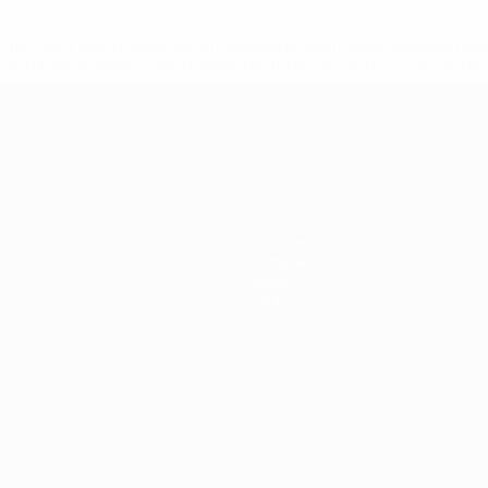
tps://pt.uefa.com/insideuefa/mediaservices/mediareleases/n
equipas-e-seleccoes-russas-de-todas-as-prov/'>Mais info
-21 da UEFA
Notícias
História
Sobre
Loja