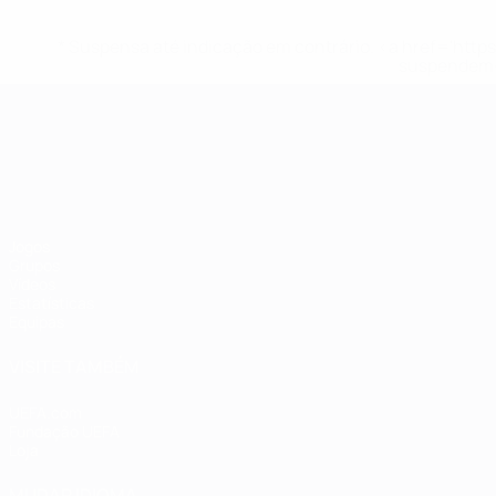
* Suspensa até indicação em contrário. <a href='ht
suspendem-
Campeonato da Europa de Sub
Jogos
Grupos
Vídeos
Estatísticas
Equipas
VISITE TAMBÉM
UEFA.com
Fundação UEFA
Loja
MUDAR IDIOMA