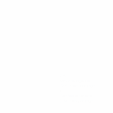
218
Minutos jogados
72,67 méd. por jogo
1
Cartões amarelos
0,34 méd. por jogo