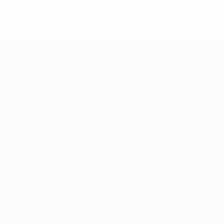
ews/0272-148df3b7106d-c8b619c60f97-1000--fifa-uefa-
rmações</a>