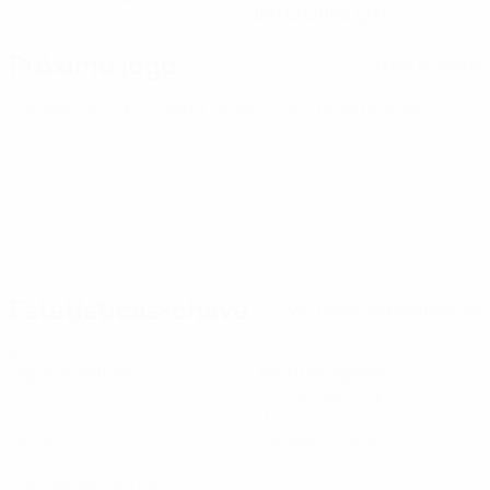
06/12/2004 (21)
Próximo jogo
Todos os jogos
Europeu de Sub-21
sexta 25 set. 2026
· Qualificação
Estatísticas-chave
Ver todas as estatísticas
4
310
Jogos disputados
Minutos jogados
62 méd. por jogo
0
0
Golos
Cartões amarelos
0
Cartões vermelhos