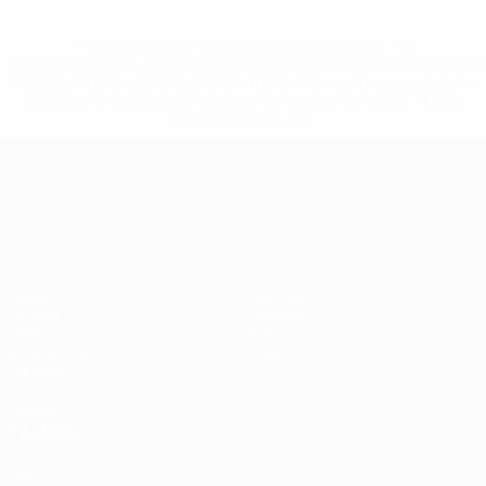
* Suspensa até indicação em contrário. <a
href='https://pt.uefa.com/insideuefa/mediaservices/medi
148df3b7106d-c8b619c60f97-1000--fifa-uefa-suspendem-
equipas-e-seleccoes-russas-de-todas-as-prov/'>Mais
informações</a>
Campeonato da Europa de Sub
Jogos
Notícias
Grupos
História
Vídeos
Sobre
Estatísticas
Loja
Equipas
VISITE
TAMBÉM
UEFA.com