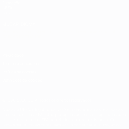
Fundação
UEFA
Loja
MUDAR IDIOMA
Português
English
Français
Deutsch
Русский
Español
Italiano
Português
Privacidade
Termos e condições
Política de cookies
Definições de cookies
© 1998-2026 UEFA. Todos os direitos reservados
A palavra UEFA, o logótipo da UEFA e todas as marcas relativas às
competições da UEFA estão protegidas por marcas registadas e/ou
direitos de autor da UEFA. As referidas marcas registadas não
podem ser utilizadas para qualquer fim comercial. A utilização do