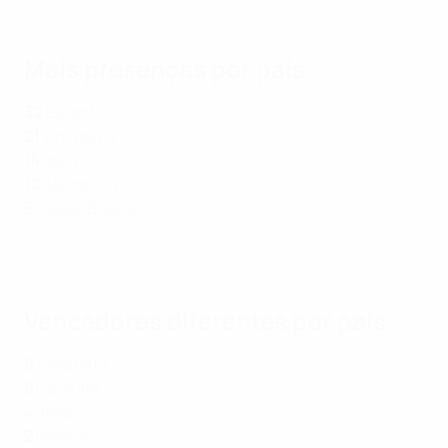
Mais presenças por país
32
Espanha
21
Inglaterra
14
Itália
10
Alemanha
5
Países Baixos
Supertaça Europeia de 2015: Barcelona 5-4 Sevilha
Vencedores diferentes por país
6
Inglaterra
5
Espanha
4
Itália
2
Bélgica