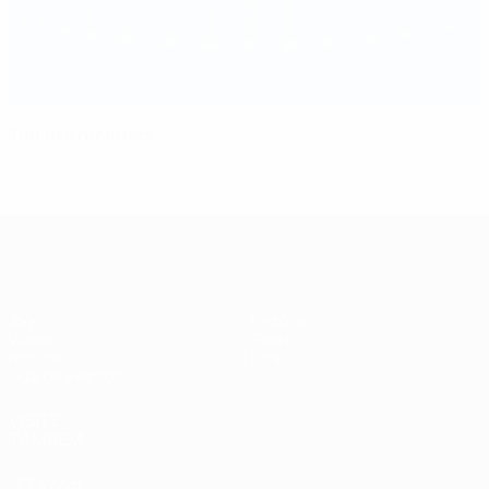
Trio fixa recordes
Supertaça Europeia
Jogo
História
Vídeos
Sobre
Notícias
Loja
Guia de eventos
VISITE
TAMBÉM
UEFA.com