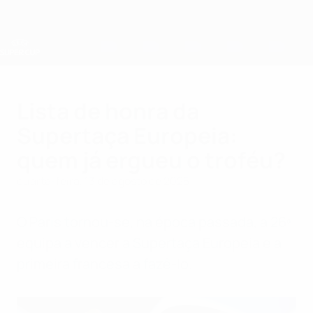
Saltar
para
o
conteúdo
principal
Supertaça Europeia
Lista de honra da
Supertaça Europeia:
quem já ergueu o troféu?
quarta-feira, 13 de agosto de 2025
O Paris tornou-se, na época passada, a 26ª
equipa a vencer a Supertaça Europeia e a
primeira francesa a fazê-lo.