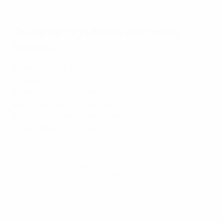
Quais os jogadores com mais
títulos?
5
Dani Carvajal (Real Madrid)
5
Luka Modrić (Real Madrid)
4
Dani Alves (Sevilha/Barcelona)
4
Karim Benzema (Real Madrid)
4
Toni Kroos (Bayern/Real Madrid)
4
Paolo Maldini (AC Milan)
© 1998-2026 UEFA. All rights reserved.
Última actualização: quarta-feira, 13 de agosto de 2025