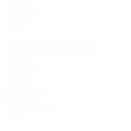
1 Porto (
1987
)
1 Sevilha (
2006
)
1 Steaua (
1986
)
1 Zenit (
2008
)
Mais presenças por clube
9
Barcelona
9
Real Madrid
7
AC Milan
7
Sevilla
6
Liverpool
5
Bayern München
5
Chelsea
4
Manchester United
4
Porto
Bayern e outros vencedores da Supertaça no prolongamento