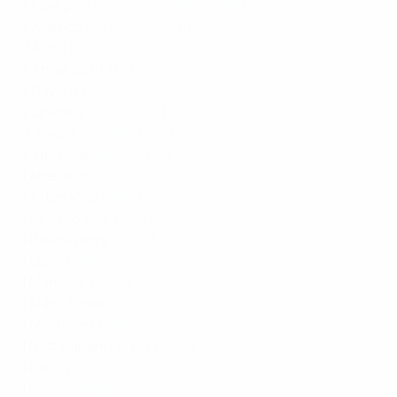
4 Liverpool (
1977
,
2001
,
2005
,
2019
)
3 Atlético (
2010
,
2012
,
2018
)
2 Ajax (
1973
,
1975
)
2 Anderlecht (
1976
,
1978
)
2 Bayern (
2013
,
2020
)
2 Chelsea (
1998
,
2021
)
2 Juventus (
1984
,
1986
)
2 Valência (
1980
,
2004
)
1 Aberdeen (
1983
)
1 Aston Villa (
1982
)
1 Dínamo Kiev (
1975
)
1 Galatasaray (
2000
)
1 Lazio (
1999
)
1 Man City (
2023
)
1 Man United (
1991
)
1 Mechelen (
1988
)
1 Nottingham Forest (
1979
)
1 Paris (
2025
)
1 Parma (
1993
)