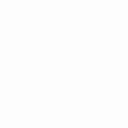
Vitórias por país
17
Espanha (Barcelona 5, Real Madrid 6, Atlético de
Madrid 3, Valência 2, Sevilha 1)
10
Inglaterra (Liverpool 4, Chelsea 2, Aston Villa 1, Man
City 1, Man United 1, Nottingham Forest 1)
9
Itália (Milan 5, Juventus 2, Lazio 1, Parma 1)
3
Bélgica (Anderlecht 2, Mechelen 1)
2
Alemanha (Bayern 2)
2
Países Baixos (Ajax 2)
1
França (Paris 1)
1
Portugal (Porto 1)
1
Roménia (Steaua 1)
1
Rússia (Zenit 1)
1
Escócia (Aberdeen 1)
1
Turquia (Galatasaray 1)
1
Ucrânia (Dínamo Kiev 1)