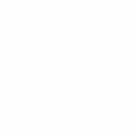
adversário em 2026, conquistou o título em 1982 ao
bater o Barcelona ao cabo de duas mãos.
O Real Madrid é a equipa mais bem-sucedida da prova,
depois de em 2024 ter ultrapassado o AC Milan e o
Barcelona, quando derrotou a Atalanta, por 2-0,
registando o seu sexto triunfo na prova.
Seis grandes golos na Supertaça Europeia
Vencedores da Supertaça
Europeia
6 Real Madrid (
2002
,
2014
,
2016
,
2017
,
2022
,
2024
)
5 Milan (
1989
,
1990
,
1994
,
2003
,
2007
)
5 Barcelona (
1992
,
1997
,
2009
,
2011
,
2015
)