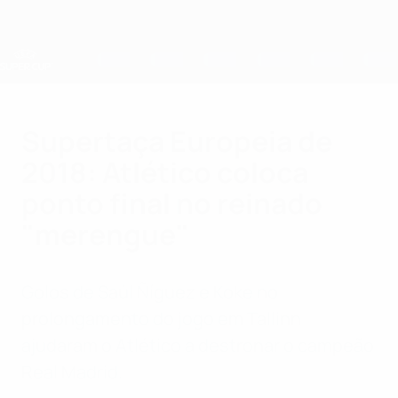
Saltar
para
o
conteúdo
principal
Supertaça Europeia
Supertaça Europeia de
2018: Atlético coloca
ponto final no reinado
"merengue"
Golos de Saúl Ñíguez e Koke no
prolongamento do jogo em Tallinn
ajudaram o Atlético a destronar o campeão
Real Madrid.