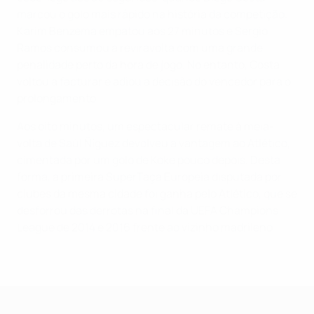
marcou o golo mais rápido na história da competição.
Karim Benzema empatou aos 27 minutos e Sergio
Ramos consumou a reviravolta com uma grande
penalidade perto da hora de jogo. No entanto, Costa
voltou a facturar e adiou a decisão do vencedor para o
prolongamento.
Aos oito minutos, um espectacular remate à meia-
volta de Saúl Ñíguez devolveu a vantagem ao Atlético,
cimentada por um golo de Koke pouco depois. Desta
forma, a primeira SuperTaça Europeia disputada por
clubes da mesma cidade foi ganha pelo Atlético, que se
desforrou das derrotas na final da UEFA Champions
League de 2014 e 2016 frente ao vizinho madrileno.
Supertaça Europeia