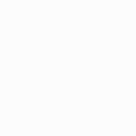
Jogo
História
Vídeos
Sobre
Notícias
Loja
Guia de eventos
VISITE
TAMBÉM
UEFA.com
Fundação
UEFA
MUDAR IDIOMA
Português
English
Français
Deutsch
Русский
Español
Italiano
Português
Privacidade
Termos e condições
Política de cookies