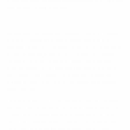
o jogo inaugural da época europeia desde 2012, ano em
que também tinha triunfado.
No rescaldo das saídas de Zinédine Zidane e Cristiano
Ronaldo, o Real Madrid ambicionava somar a sua
terceira SuperTaça Europeia consecutiva, juntando-a
a três vitórias seguidas na UEFA Champions League, e
juntando-se a Barcelona e AC Milan como equipas
mais tituladas (cinco). Mas isso não veio a acontecer
em Tallinn, com o Atlético a tornar-se na primeira
equipa a conquistar o troféu nas suas três primeiras
participações.
Os triunfos em 2010 e 2012 foram as únicas ocasiões
em que o vencedor da UEFA Europa League ganhou a
SuperTaça Europeia desde a reformulação da Taça
UEFA. E a vitória do Atlético começou a construir-se
cedo, logo aos 50 segundos, quando Diego Costa