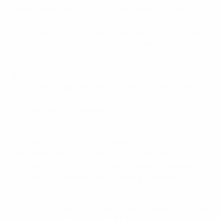
Depois de ter vencido a Taça de Inglaterra e a Taça dos
Vencedores das Taças, frente ao VfB Stuttgart, a
equipa de Vialli conquistou o segundo troféu europeu
no espaço de três meses, graças ao golo de Gus Poyet,
aos 81 minutos.
A SuperTaça Europeia estreou um novo palco, o Stade
Louis II, sendo também pela primeira vez disputada a
uma mão, abandonando o anterior formato, para ser
considerado o jogo de abertura do novo ano
futebolístico.
Gianfranco Zola foi decisivo para a vitória na Taça dos
Vencedores das Taças, ante o Estugarda, em
Estocolmo, e iniciou a nova época a servir Poyet para o
golo decisivo, batendo Bodo Illgner, a nove minutos do
final.
Estas duas equipas já se haviam defrontado na final da