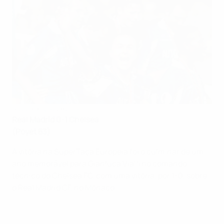
Popperfoto via Getty Images
Real Madrid 0-1 Chelsea
(Poyet 83)
A vitória na SuperTaça Europeia foi o culminar de um
ano memorável para Gianluca Vialli no comando
técnico do Chelsea FC, com uma vitória, por 1-0, sobre
o Real Madrid CF, no Mónaco.