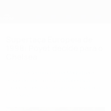
Saltar
para
o
conteúdo
principal
Supertaça Europeia
Supertaça Europeia de
1998: Poyet decide para o
Chelsea
O Chelsea derrotou o Real Madrid para
erguer pela primeira vez a Supertaça
Europeia, mercê de um golo de Poyet aos
81 minutos.