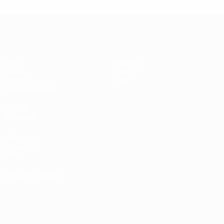
Supertaça Europeia
Jogo
História
Vídeos
Sobre
Notícias
Loja
Guia de eventos
VISITE
TAMBÉM
UEFA.com
Fundação
UEFA
MUDAR IDIOMA
Português
English
Français
Deutsch
Русский
Español
Italiano
Português