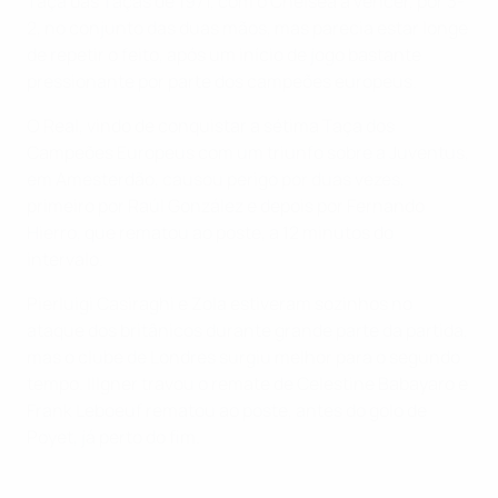
Taça das Taças de 1971, com o Chelsea a vencer, por 3-
2, no conjunto das duas mãos, mas parecia estar longe
de repetir o feito, após um início de jogo bastante
pressionante por parte dos campeões europeus.
O Real, vindo de conquistar a sétima Taça dos
Campeões Europeus com um triunfo sobre a Juventus,
em Amesterdão, causou perigo por duas vezes,
primeiro por Raúl González e depois por Fernando
Hierro, que rematou ao poste, a 12 minutos do
intervalo.
Pierluigi Casiraghi e Zola estiveram sozinhos no
ataque dos britânicos durante grande parte da partida,
mas o clube de Londres surgiu melhor para o segundo
tempo. Illgner travou o remate de Celestine Babayaro e
Frank Leboeuf rematou ao poste, antes do golo de
Poyet, já perto do fim.