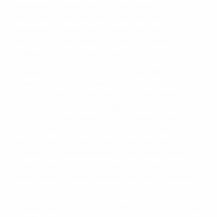
Campeões Europeus, e o 1. FC Magdeburg, que
conquistou a Taça dos Vencedores das Taças, nunca
chegaram a acordo sobre as datas dos jogos. No ano
seguinte, o Bayern voltou a sagrar-se campeão
europeu e pôde lutar pela Supertaça.
O Bayern era claramente favorito no embate com o FC
Dynamo Kyiv, que tinha vencido a Taça dos Vencedores
das Taças, mas os ucranianos causaram grande
surpresa. Oleh Blokhin, que ganhou a Bola de Ouro de
1975, era a estrela da equipa treinada pelo experiente
Valeriy Lobanovskiy, e foi mesmo o avançado quem
decidiu o encontro da primeira mão, disputado a 9 de
Setembro, no Olympiastadion de Munique. Aos 66
minutos, numa poderosa aceleração desde o meio-
campo, Blokhin deixou a defesa do Bayern pregada à
relva e marcou o único golo do encontro.
Na segunda mão, em Kiev, a 6 de Outubro, Blokhin fez