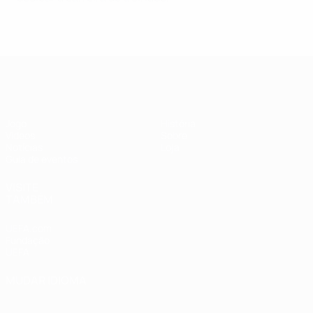
Supertaça Europeia
Jogo
História
Vídeos
Sobre
Notícias
Loja
Guia de eventos
VISITE
TAMBÉM
UEFA.com
Fundação
UEFA
MUDAR IDIOMA
Português
English
Français
Deutsch
Русский
Español
Italiano
Português