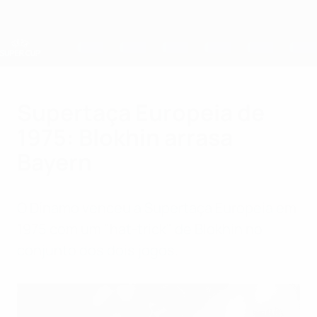
Saltar
para
o
conteúdo
principal
Supertaça Europeia
Supertaça Europeia de
1975: Blokhin arrasa
Bayern
O Dínamo venceu a Supertaça Europeia em
1975 com um "hat-trick" de Blokhin no
conjunto dos dois jogos.