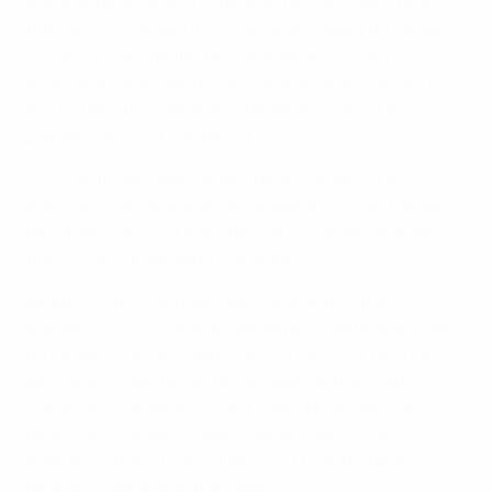
questão de mostrar o porquê de ter sido eleito, pela
terceira vez consecutiva, o melhor jogador da União
Soviética. Mais de 100 mil espectadores viram o
avançado bater Sepp Maier por duas vezes, aos 40 e
aos 53 minutos, dando a Supertaça Europeia ao
Dínamo com um total de 3-0.
Foi o ponto alto daquela equipa do Dínamo, que
praticava um futebol muito atraente fruto do trabalho
de Lobanovskiy, e que ainda joga no estádio que agora
tem o nome do lendário treinador.
Blokhin tornou-se numa das estrelas do futebol
europeu e, incrivelmente, ainda fazia parte da equipa
do Dínamo que, em 1986, voltou a vencer a Taça dos
Vencedores das Taças, tendo também disputado a
Supertaça Europeia a 24 de Fevereiro de 1987. Depois
de deixar o Dínamo, Blokhin ainda jogou no SK
Vorwärts Steyr e no Aris Limassol FC, antes de se
dedicar à carreira de treinador.