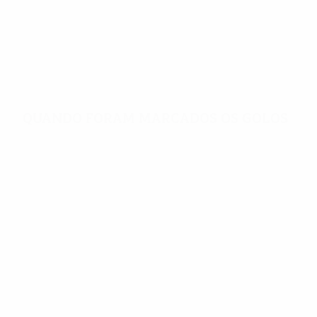
2,95
31'
Golos por jogo
Minutos por golo
Quando foram marcados os golos