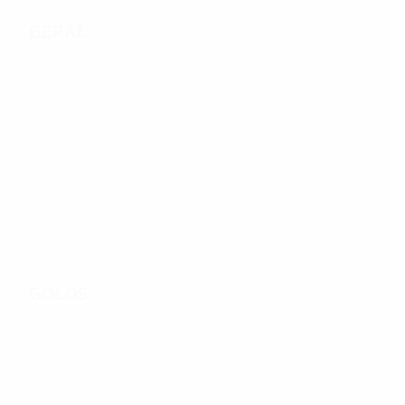
Geral
189
Jogos Disputados
36
76
Equipas na fase
Incluindo fase de
final
qualificação
Golos
556
Total de golos