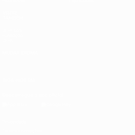
Estatísticas
Loja (clubes)
VISITE
TAMBÉM
UEFA.com
Fundação
UEFA
MUDAR IDIOMA
Português
English
Français
Deutsch
Русский
Español
Italiano
Português
SIGA-NOS EM
Descarregue a app oficial
Privacidade
Termos e condições