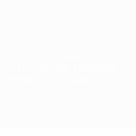
1989/90
1988/89
1987/88
1986/87
1985/86
1984/85
1983/84
1982/83
1981/82
1980/81
1979/80
1978/79
1977/78
1976/77
1975/76
1974/75
1973/74
1972/73
1971/72
Tottenham
VENCEDOR
Tottenham termina
espera de 17 anos
Geral
Jogos
Grupos
Estat.
Clubes