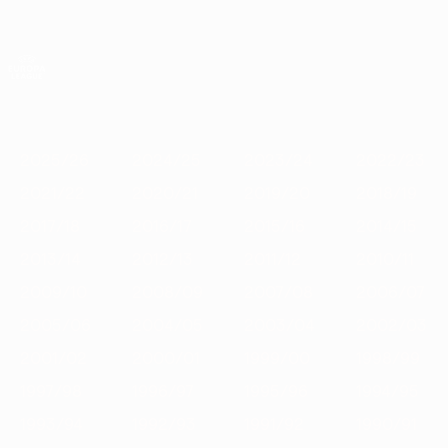
Saltar
para
o
App oficial da UEFA Europa League
Obtenha
conteúdo
Resultados em directo e estatísticas
principal
UEFA Europa League
Destaques
2025/26
2024/25
2023/24
2022/23
2021/22
2
2025/26
2024/25
2023/24
2022/23
2021/22
2020/21
2019/20
2018/19
2017/18
2016/17
2015/16
2014/15
2013/14
2012/13
2011/12
2010/11
2009/10
2008/09
2007/08
2006/07
2005/06
2004/05
2003/04
2002/03
2001/02
2000/01
1999/00
1998/99
1997/98
1996/97
1995/96
1994/95
1993/94
1992/93
1991/92
1990/91