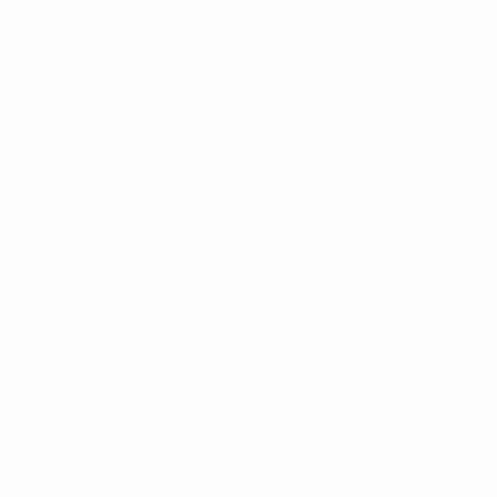
36
35
Petržela
Bakoš
2019/20
J
V
E
D
3ª pré-eliminatória
2
1
0
1
2015/16
J
V
E
D
Grupos
8
3
1
4
2011/12
J
V
E
D
Dezasseis-avos-de-final
2
0
1
1