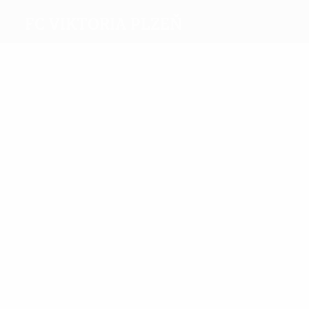
FC Viktoria Plzeň
Melhores
marcadores
11
10
Bakoš
Ďuriš
Mais
presenças