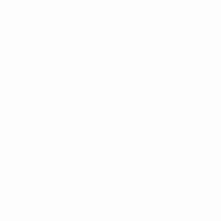
50
38
Limberský
Kolář
Jogos
2020s
2025/26
J
V
E
D
2024/25
J
V
E
Play-off
Oitavos-de-fi
10
3
7
0
16
8
4
4
Anos 2010
2018/19
J
V
E
D
2017/18
J
V
E
Dezasseis-avos-de-final
Oitavos-de-fi
2
1
0
1
12
7
2
3
2014/15
J
V
E
D
2013/14
J
V
E
3ª pré-eliminatória
Oitavos-de-fi
2
0
1
1
4
2
1
1
2010/11
J
V
E
D