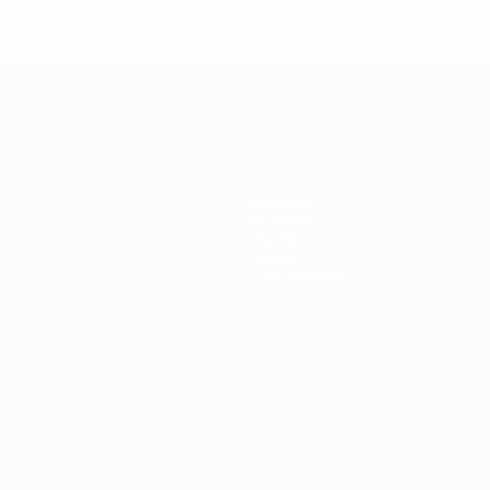
Equipas
Notícias
História
Sobre
Loja (clubes)
iano
Português