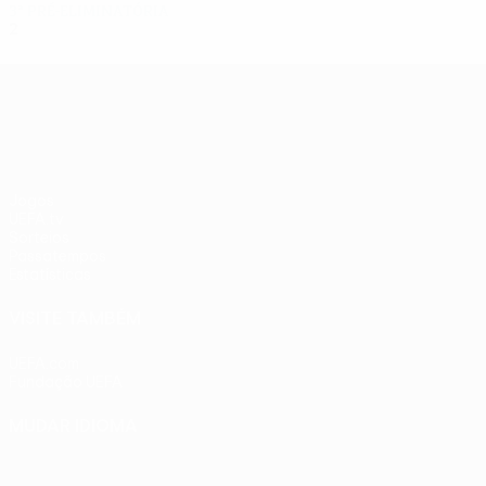
3ª pré-eliminatória
2
0
1
1
UEFA Europa League
Jogos
UEFA.tv
Sorteios
Passatempos
Estatísticas
VISITE TAMBÉM
UEFA.com
Fundação UEFA
MUDAR IDIOMA
Português
English
Français
Deutsch
Русский
Español
Ital