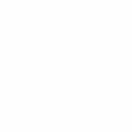
37
37
Kopic
Řezník
D
2020/21
J
V
E
D
nal
Play-off
2
1
0
1
D
2016/17
J
V
E
D
nal
Grupos
6
1
3
2
D
2012/13
J
V
E
D
nal
Oitavos-de-final
16
11
2
3