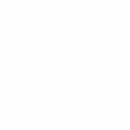
final
qualificação
Golos
618
Total de golos
3,03
30'
Golos por jogo
Minutos por golo
Quando foram marcados os golos