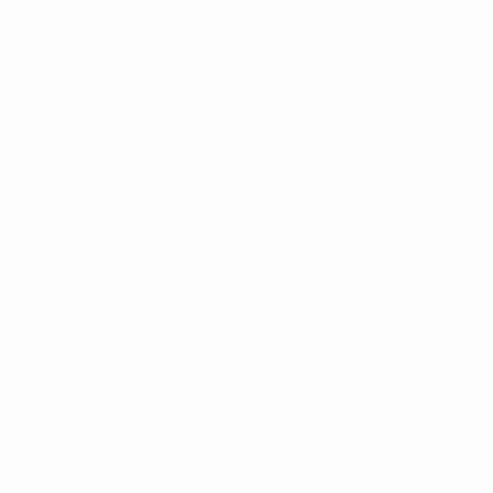
completo
Sof
6
10
Ranking
1
Tr
completo
Ro
10
Ran
co
UEFA Europa League
Jogos
Equipas
UEFA.tv
Notícias
Sorteios
História
Passatempos
Sobre
Estatísticas
Loja (clubes)
VISITE
TAMBÉM
UEFA.com