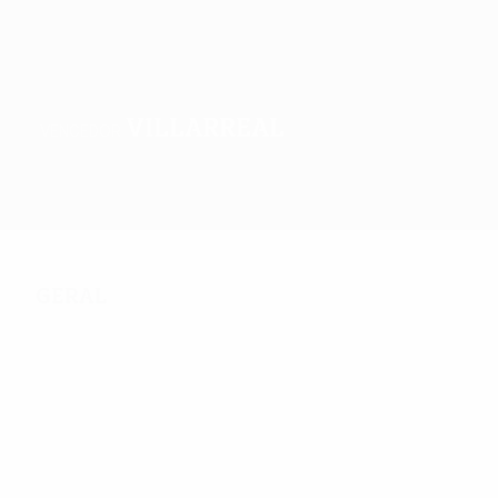
Villarreal
VENCEDOR
Geral
Jogos
Grupos
Estat.
Clubes
Geral
410
Jogos Disputados
56
213
Equipas na fase
Incluindo fase de