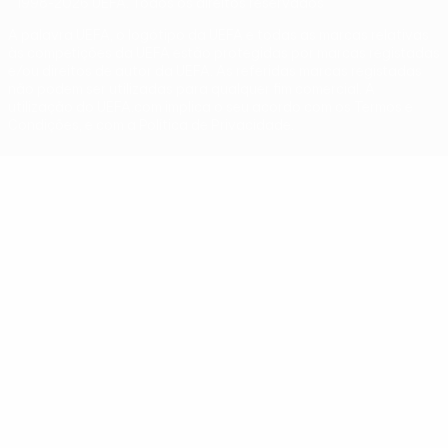
© 1998-2026 UEFA. Todos os direitos reservados
A palavra UEFA, o logótipo da UEFA e todas as marcas relativas
às competições da UEFA estão protegidas por marcas registadas
e/ou direitos de autor da UEFA. As referidas marcas registadas
não podem ser utilizadas para qualquer fim comercial. A
utilização do UEFA.com implica o seu acordo com os Termos e
Condições, e com a Política de Privacidade.