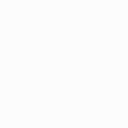
Saltar
para
o
App oficial da UEFA Europa League
Obtenha
conteúdo
Resultados em directo e estatísticas
principal
UEFA Europa League
Destaques
2025/26
2024/25
2023/24
2022/23
2021/22
2
2025/26
2024/25
2023/24
2022/23
2021/22
2020/21
2019/20
2018/19
2017/18
2016/17
2015/16
2014/15
2013/14
2012/13
2011/12
2010/11
2009/10
2008/09
2007/08
2006/07
2005/06
2004/05
2003/04
2002/03
2001/02
2000/01
1999/00
1998/99
1997/98
1996/97
1995/96
1994/95
1993/94
1992/93
1991/92
1990/91