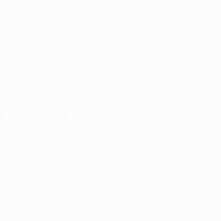
Fundação
UEFA
MUDAR IDIOMA
Português
English
Français
Deutsch
Русский
Español
Italiano
Português
SIGA-NOS EM
Descarregue a app oficial
Privacidade
Termos e condições
Política de cookies
Definições de cookies