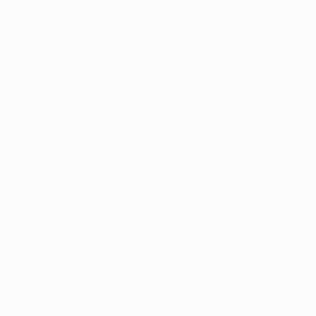
Saltar
para
o
App oficial da UEFA Europa League
Obtenha
conteúdo
Resultados em directo e estatísticas
principal
UEFA Europa League
Destaques
2025/26
2024/25
2023/24
2022/23
2021/22
2
2025/26
2024/25
2023/24
2022/23
2021/22
2020/21
2019/20
2018/19
2017/18
2016/17
2015/16
2014/15
2013/14
2012/13
2011/12
2010/11
2009/10
2008/09
2007/08
2006/07
2005/06
2004/05
2003/04
2002/03
2001/02
2000/01
1999/00
1998/99
1997/98
1996/97
1995/96
1994/95
1993/94
1992/93
1991/92
1990/91