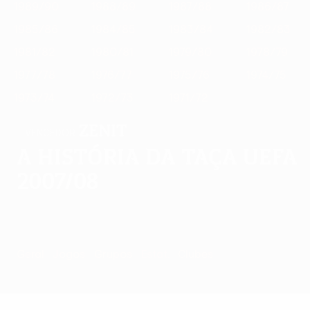
1989/90
1988/89
1987/88
1986/87
1985/86
1984/85
1983/84
1982/83
1981/82
1980/81
1979/80
1978/79
1977/78
1976/77
1975/76
1974/75
1973/74
1972/73
1971/72
Zenit
VENCEDOR
A história da Taça UEFA
2007/08
Geral
Jogos
Grupos
Estat.
Clubes