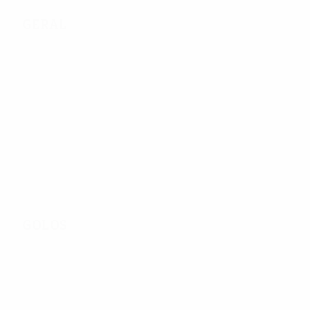
Geral
442
Jogos Disputados
88
157
Equipas na fase
Incluindo fase de
final
qualificação
Golos
567
Total de golos