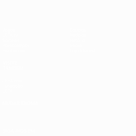
Jogos
Equipas
UEFA.tv
Notícias
Sorteios
História
Passatempos
Sobre
Estatísticas
Loja (clubes)
VISITE
TAMBÉM
UEFA.com
Fundação
UEFA
MUDAR IDIOMA
Português
English
Français
Deutsch
Русский
Español
Italiano
Português
SIGA-NOS EM