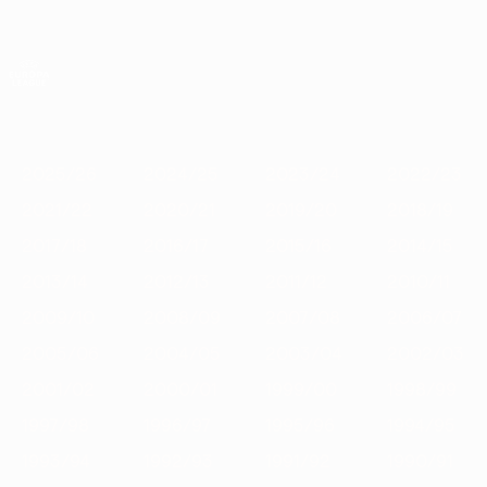
Saltar
para
o
App oficial da UEFA Europa League
Obtenha
conteúdo
Resultados em directo e estatísticas
principal
UEFA Europa League
Destaques
2025/26
2024/25
2023/24
2022/23
2021/22
2
2025/26
2024/25
2023/24
2022/23
2021/22
2020/21
2019/20
2018/19
2017/18
2016/17
2015/16
2014/15
2013/14
2012/13
2011/12
2010/11
2009/10
2008/09
2007/08
2006/07
2005/06
2004/05
2003/04
2002/03
2001/02
2000/01
1999/00
1998/99
1997/98
1996/97
1995/96
1994/95
1993/94
1992/93
1991/92
1990/91