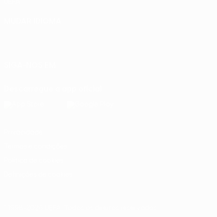
UEFA
MUDAR IDIOMA
Português
English
Français
Deutsch
Русский
Español
Italiano
Português
SIGA-NOS EM
Descarregue a app oficial
Privacidade
Termos e condições
Política de cookies
Definições de cookies
© 1998-2026 UEFA. Todos os direitos reservados