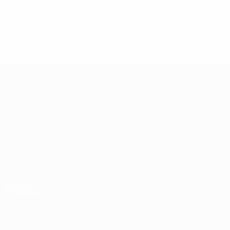
UEFA Europa League
Jogos
Equipas
UEFA.tv
Notícias
Sorteios
História
Passatempos
Sobre
Estatísticas
Loja (clubes)
VISITE
TAMBÉM
UEFA.com
Fundação