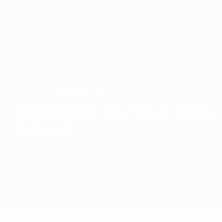
1989/90
1988/89
1987/88
1986/87
1985/86
1984/85
1983/84
1982/83
1981/82
1980/81
1979/80
1978/79
1977/78
1976/77
1975/76
1974/75
1973/74
1972/73
1971/72
Sevilla
VENCEDOR
A história da Taça UEFA
2005/06
Geral
Jogos
Grupos
Estat.
Clubes
Jogos - 2005/