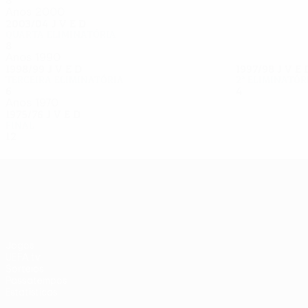
8
5
0
3
Anos 2000
2003/04
J
V
E
D
Quarta eliminatória
8
4
3
1
Anos 1990
1998/99
J
V
E
D
1997/98
J
V
E
Terceira eliminatória
2ª eliminatór
6
2
2
2
4
1
2
1
Anos 1970
1975/76
J
V
E
D
Final
12
8
3
1
UEFA Europa League
Jogos
UEFA.tv
Sorteios
Passatempos
Estatísticas