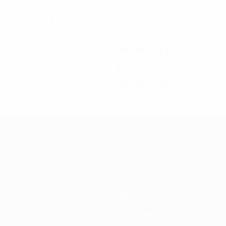
2002/03
J
V
E
D
Quartos-de-final
6
4
1
1
D
1995/96
J
V
E
D
ia
2ª eliminatória
4
1
2
1
1972/73
J
V
E
D
Final
12
8
2
2
Equipas
Notícias
História
Sobre
Loja (clubes)