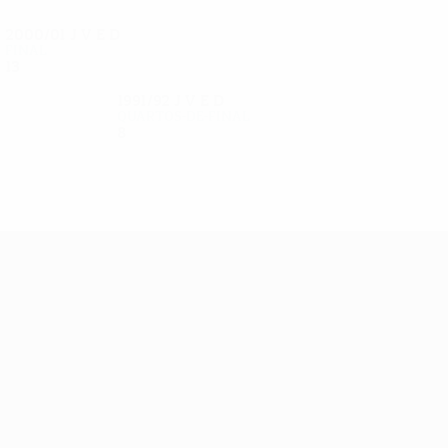
2000/01
J
V
E
D
Final
13
8
4
1
1991/92
J
V
E
D
Quartos-de-final
8
4
0
4