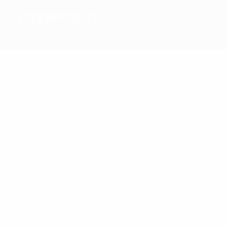
Liverpool FC
3
2000/01
Melhores
marcadores
12
11
Owen
Gerrard
Mais
presenças