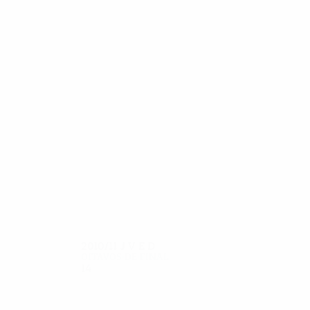
27
25
Reina
Hyypiä
2010/11
J
V
E
D
Oitavos-de-final
14
7
6
1