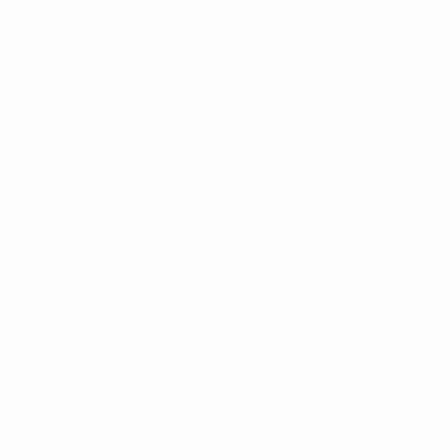
33
31
Owen
Lucas Leiva
D
2012/13
J
V
E
D
s-de-final
Dezasseis-avos-de-final
12
7
2
3