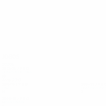
57
42
Carragher
Gerrard
Jogos
2020s
2023/24
J
V
E
D
Quartos-de-final
10
7
0
3
Anos 2010
2015/16
J
V
E
D
2014/15
J
V
E
Final
Dezasseis-avo
15
6
7
2
2
1
1
0
2009/10
J
V
E
D
Meias-finais