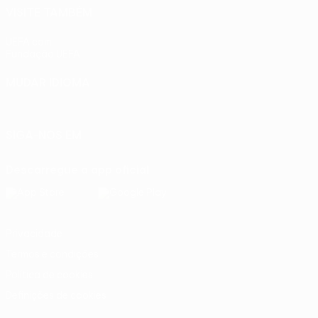
VISITE TAMBÉM
UEFA.com
Fundação UEFA
MUDAR IDIOMA
Português
English
Français
Deutsch
Русский
Español
Ital
SIGA-NOS EM
Descarregue a app oficial
Privacidade
Termos e condições
Política de cookies
Definições de cookies