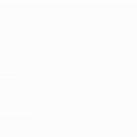
adversários
Benfica -
UEFA Europa League
checos
PSV
Jogos
Equipas
UEFA.tv
Notícias
Sorteios
História
Passatempos
Sobre
Estatísticas
Loja (clubes)
VISITE
TAMBÉM
UEFA.com
Fundação
UEFA
MUDAR IDIOMA
Português
English
Français
Deutsch
Русский
Español
Italiano
Português