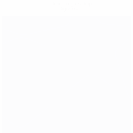
Descarregue a App
Agora não