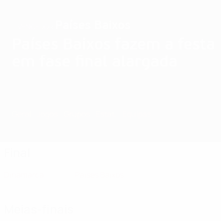
Países Baixos
VENCEDOR
Países Baixos fazem a festa
em fase final alargada
Geral
Jogos
Grupos
Estat.
Equipas
Final
Dinamarca
Países Baixos
Meias-finais