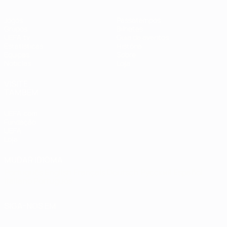
Jogos
Passatempos
Grupos
Bilhetes
UEFA.tv
Guia de eventos
Estatísticas
História
Equipas
Sobre
Notícias
Loja
VISITE
TAMBÉM
UEFA.com
Fundação
UEFA
Loja
MUDAR IDIOMA
Português
English
Français
Deutsch
Русский
Español
Italiano
Português
SIGA-NOS EM