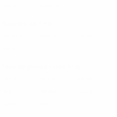
Áustria
Inglaterra
Quartos-de-final
Alemanha
Espanha
França
Suécia
Fase de grupos - fase final
Bélgica
Escócia
Islândia
Itália
Noruega
Portugal
Rússia*
Suíça