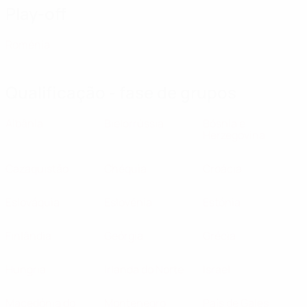
Play-off
Roménia
Qualificação - fase de grupos
Albânia
Bielorrússia
Bósnia e
Herzegovina
Cazaquistão
Chéquia
Croácia
Eslováquia
Eslovénia
Estónia
Finlândia
Geórgia
Grécia
Hungria
Irlanda do Norte
Israel
Macedónia do
Montenegro
País de Gales