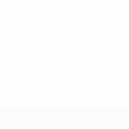
Norte
Polónia
Rep. Moldava
República da
Irlanda
Sérvia
Turquia
Ucrânia
Fase preliminar
Andorra
Ilhas Faroé
Letónia
Lituânia
Luxemburgo
Malta
EURO Feminino