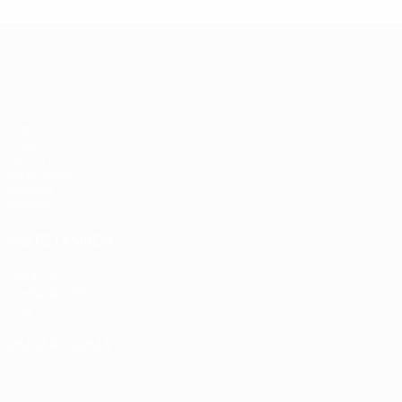
EURO Feminino
Jogos
Grupos
UEFA.tv
Estatísticas
Equipas
Notícias
VISITE TAMBÉM
UEFA.com
Fundação UEFA
Loja
MUDAR IDIOMA
Português
English
Français
Deutsch
Русский
Español
Italia