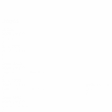
53
Søndergaard Pedersen
Jogos
2020s
2025
J
V
E
D
Grupos
3
0
0
3
Anos 2010
2017
J
V
E
D
Final
6
3
1
2
Anos 2000
2009
J
V
E
D
Fase de grupos - fase final
3
1
0
2
Anos 1990
1997
J
V
E
D
1995
J
V
E
D
Fase de grupos - fase final
Quartos-de-fina
3
0
1
2
2
1
0
1
Anos 1980
1989
J
V
E
D
Quartos-de-final
2
0
1
1