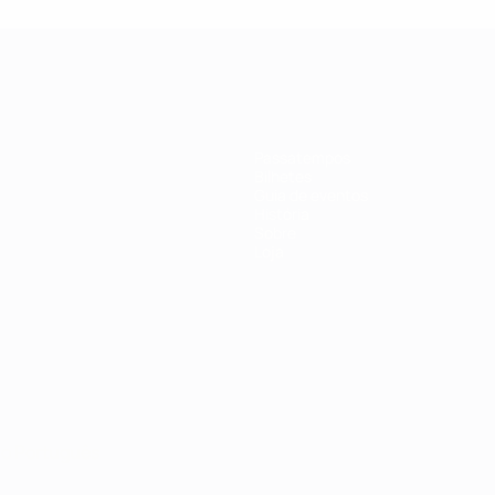
Passatempos
Bilhetes
Guia de eventos
História
Sobre
Loja
no
Português