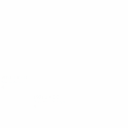
2001
J
V
E
D
Meias-finais
4
2
0
2
1991
J
V
E
D
Play-off - 3º lugar
4
2
2
0