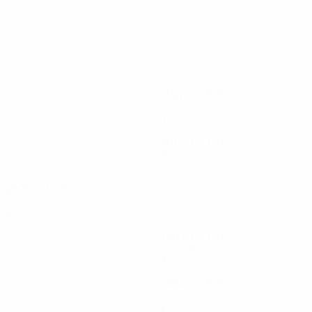
2022
J
V
E
D
Grupos
3
1
0
2
2013
J
V
E
D
Meias-finais
5
0
4
1
2005
J
V
E
D
Fase de grupos - fase final
3
1
1
1
1993
J
V
E
D
l
Play-off - 3º lugar
4
2
1
1
1984
J
V
E
D
Meias-finais
2
0
0
2