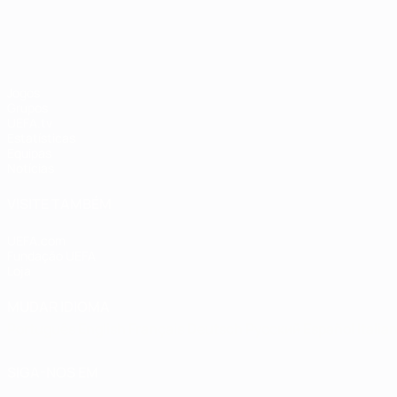
EURO Feminino
Jogos
Grupos
UEFA.tv
Estatísticas
Equipas
Notícias
VISITE TAMBÉM
UEFA.com
Fundação UEFA
Loja
MUDAR IDIOMA
Português
English
Français
Deutsch
Русский
Español
Italia
SIGA-NOS EM