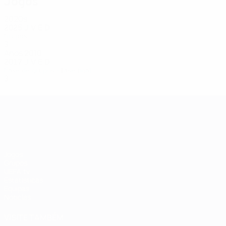
Jogos
2020s
2025
J
V
E
D
Grupos
3
1
0
2
Anos 2010
2017
J
V
E
D
Fase de grupos - fase final
3
1
0
2
EURO Feminino
Jogos
Grupos
UEFA.tv
Estatísticas
Equipas
Notícias
VISITE TAMBÉM