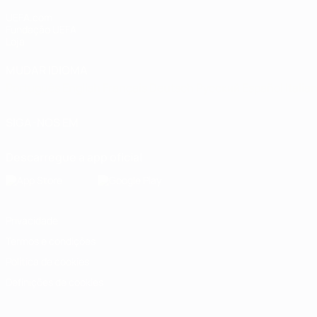
UEFA.com
Fundação UEFA
Loja
MUDAR IDIOMA
Português
English
Français
Deutsch
Русский
Español
Italia
SIGA-NOS EM
Descarregue a app oficial
Privacidade
Termos e condições
Política de cookies
Definições de cookies