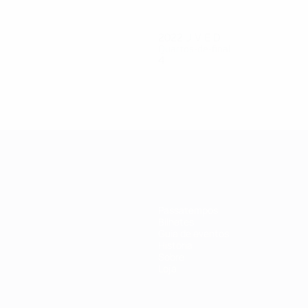
2022
J
V
E
D
Quartos-de-final
4
1
1
2
Passatempos
Bilhetes
Guia de eventos
História
Sobre
Loja