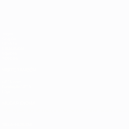
EURO Feminino
Jogos
Grupos
UEFA.tv
Estatísticas
Equipas
Notícias
VISITE TAMBÉM
UEFA.com
Fundação UEFA
Loja
MUDAR IDIOMA
Português
English
Français
Deutsch
Русский
Español
Italia
SIGA-NOS EM