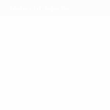
Bósnia e Herzegovina
Melhores marcadores
19
9
7
7
Nikolić
Pehić
L. K
Krajšumović
Mais presenças
36
36
29
Kršo
Nikolić
Am. S
31
M. Hasanbegović