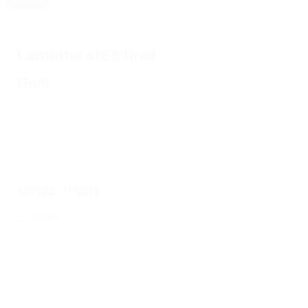
Destaque
Barcelona revalida título frente ao Lyon
Caminho até à final
Final
Meias-finais
2ª mão