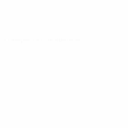
A competição em números
Estatísticas
Melhores
Mais
importantes
marcadores
presenças
Golos
Diani
Gilles
192
8
11
Jogos Disputados
Katoto
Carpenter
61
7
11
Salma Paralluelo
Salma Paralluelo
6
11