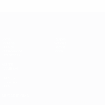
UEFA Women's Champions League
Jogos
Equipas
Sorteios
Notícias
UEFA.tv
História
Passatempos
Sobre
Estatísticas
VISITE
TAMBÉM
UEFA.com
Fundação
UEFA
MUDAR IDIOMA
Português
English
Français
Deutsch
Русский
Español