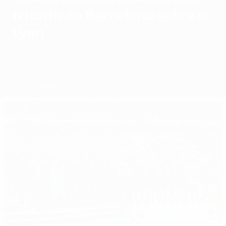
triunfo do Barcelona sobre o
Lyon
Geral
Jogos
Grupos
Estat.
Clubes