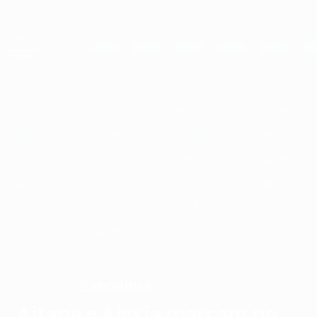
Saltar
para
o
UEFA Women's Champions League
Obtenha
conteúdo
Resultados em directo e estatísticas
principal
UEFA Women's Champions League
Destaques
2025/26
2024/25
2023/24
2022/23
2021/22
2020/2
2025/26
2024/25
2023/24
2022/23
2021/22
2020/21
2019/20
2018/19
2017/18
2016/17
2015/16
2014/15
2013/14
2012/13
2011/12
2010/11
2009/10
2008/09
2007/08
2006/07
2005/06
2004/05
2003/04
2002/03
2001/02
Barcelona
VENCEDOR
Aitana e Alexia marcam no