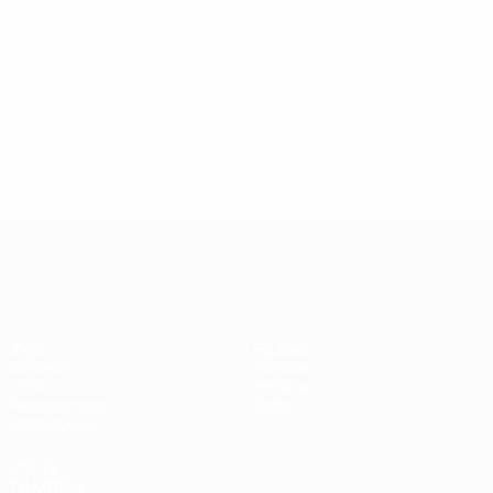
120
6
9
Mewis
Aitana Bonmatí
5
9
UEFA Women's Champions League
Jogos
Equipas
Sorteios
Notícias
UEFA.tv
História
Passatempos
Sobre
Estatísticas
VISITE
TAMBÉM