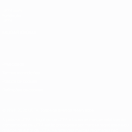
UEFA.com
Fundação
UEFA
MUDAR IDIOMA
Português
English
Français
Deutsch
Русский
Español
Italiano
Português
Privacidade
Termos e condições
Política de cookies
Definições de cookies
© 1998-2026 UEFA. Todos os direitos reservados
A palavra UEFA, o logótipo da UEFA e todas as marcas relativas às
competições da UEFA estão protegidas por marcas registadas e/ou
direitos de autor da UEFA. As referidas marcas registadas não