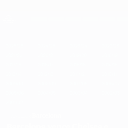
Saltar
para
o
UEFA Women's Champions League
Obtenha
conteúdo
Resultados em directo e estatísticas
principal
UEFA Women's Champions League
Destaques
2025/26
2024/25
2023/24
2022/23
2021/22
2020/2
2025/26
2024/25
2023/24
2022/23
2021/22
2020/21
2019/20
2018/19
2017/18
2016/17
2015/16
2014/15
2013/14
2012/13
2011/12
2010/11
2009/10
2008/09
2007/08
2006/07
2005/06
2004/05
2003/04
2002/03
2001/02
Barcelona
VENCEDOR
Barcelona vence Chelsea e