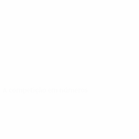
A competição em números
Estatísticas
Melhores
Mais
importantes
marcadores
presenças
Golos
Kirby
Bright
201
6
9
Jogos Disputados
Hermoso
Oshoala