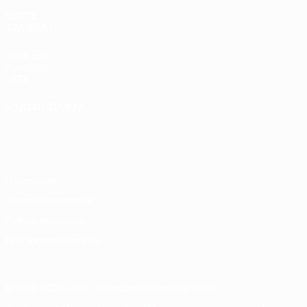
VISITE
TAMBÉM
UEFA.com
Fundação
UEFA
MUDAR IDIOMA
Português
English
Français
Deutsch
Русский
Español
Italiano
Português
Privacidade
Termos e condições
Política de cookies
Definições de cookies
© 1998-2026 UEFA. Todos os direitos reservados