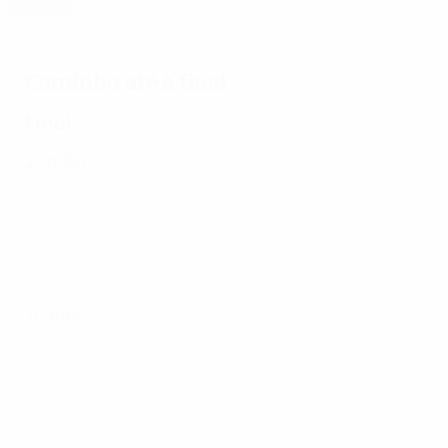
Destaque
Magia de Marta dá título ao Umeå
Caminho até à final
Final
2ª mão
1ª mão