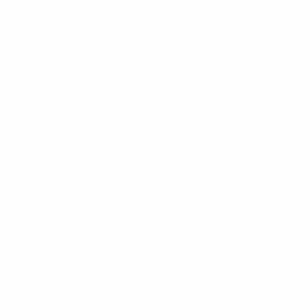
A competição em números
Estatísticas
Melhores
Mais
importantes
marcadores
presenças
Golos
Gazzoli
Wissink