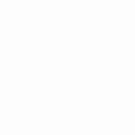
Meias-finais
2ª mão
1ª mão