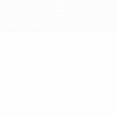
A palavra UEFA, o logótipo da UEFA e todas as marcas relativas às
competições da UEFA estão protegidas por marcas registadas e/ou
direitos de autor da UEFA. As referidas marcas registadas não
podem ser utilizadas para qualquer fim comercial. A utilização do
UEFA.com implica o seu acordo com os Termos e Condições, e com
a Política de Privacidade.