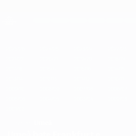
Saltar
para
o
UEFA Women's Champions League
Obtenha
conteúdo
Resultados em directo e estatísticas
principal
UEFA Women's Champions League
Destaques
2025/26
2024/25
2023/24
2022/23
2021/22
2020/2
2025/26
2024/25
2023/24
2022/23
2021/22
2020/21
2019/20
2018/19
2017/18
2016/17
2015/16
2014/15
2013/14
2012/13
2011/12
2010/11
2009/10
2008/09
2007/08
2006/07
2005/06
2004/05
2003/04
2002/03
2001/02
Umeå
VENCEDOR
Umeå bate Frankfurt e