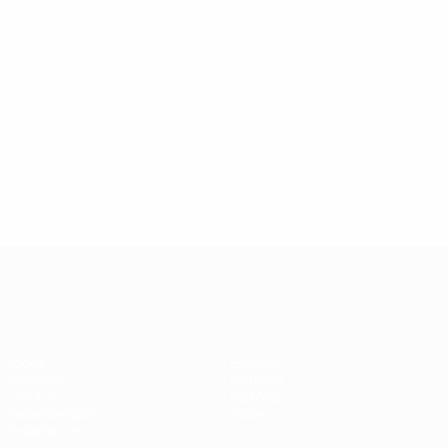
303
10
9
Jogos Disputados
Kackur
Lindqvist
124
9
9
Zinchenko
Kliehm
8
9
UEFA Women's Champions League
Jogos
Equipas
Sorteios
Notícias
UEFA.tv
História
Passatempos
Sobre
Estatísticas