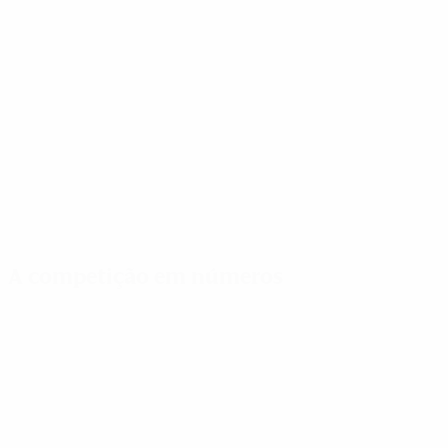
A competição em números
Estatísticas
Melhores
Mais
importantes
marcadores
presenças
Golos
Miedema
Bouhaddi
208
10
7
Jogos Disputados
Hegerberg
Buchanan
110
9
7