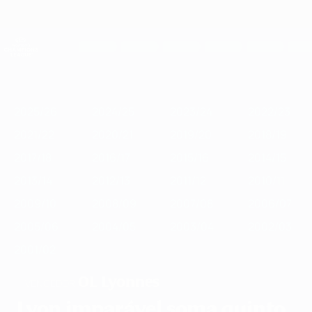
Saltar
para
o
UEFA Women's Champions League
Obtenha
conteúdo
Resultados em directo e estatísticas
principal
UEFA Women's Champions League
Destaques
2025/26
2024/25
2023/24
2022/23
2021/22
2020/2
2025/26
2024/25
2023/24
2022/23
2021/22
2020/21
2019/20
2018/19
2017/18
2016/17
2015/16
2014/15
2013/14
2012/13
2011/12
2010/11
2009/10
2008/09
2007/08
2006/07
2005/06
2004/05
2003/04
2002/03
2001/02
OL Lyonnes
VENCEDOR
Lyon imparável soma quinto