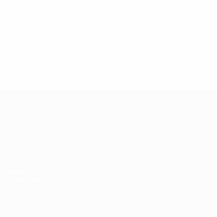
Harder
Engen
9
7
UEFA Women's Champions League
Jogos
Equipas
Sorteios
Notícias
UEFA.tv
História
Passatempos
Sobre
Estatísticas
VISITE
TAMBÉM