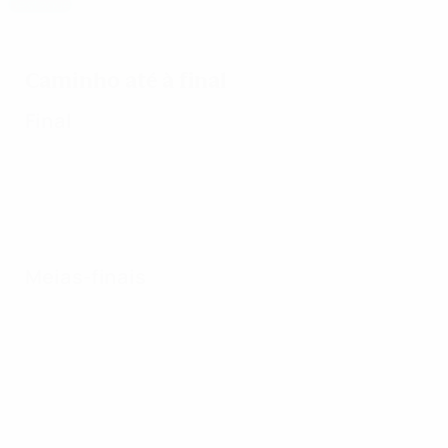
Destaque
Domínio do Lyon continua
Caminho até à final
Final
Meias-finais