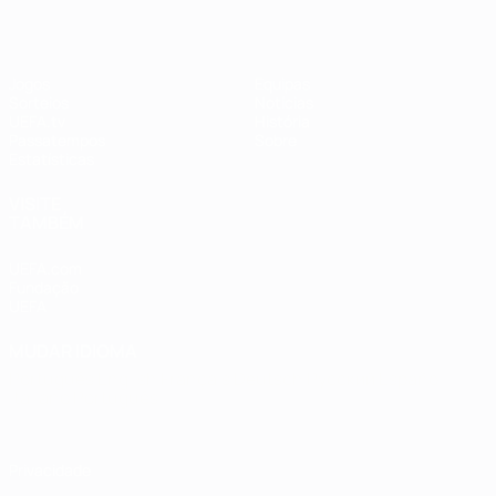
Jogos
Equipas
Sorteios
Notícias
UEFA.tv
História
Passatempos
Sobre
Estatísticas
VISITE
TAMBÉM
UEFA.com
Fundação
UEFA
MUDAR IDIOMA
Português
English
Français
Deutsch
Русский
Español
Italiano
Português
Privacidade