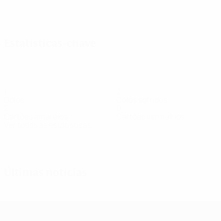
Ver todos
Estatísticas-chave
1
2
Golos
Golos sofridos
2
0
Cartões amarelos
Cartões vermelhos
Ver todas as estatísticas
Equipa
Aleksanyan
Apanaschenko
Basanska
Bielkina
Bondarchuk
Hiryn
Defesa
Avançada
Defesa
Defesa
Guarda-redes
Médio
Últimas notícias
UEFA Women's Champions League