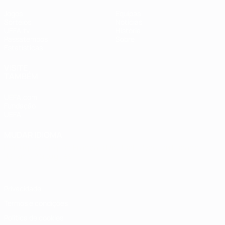
Jogos
Equipas
Sorteios
Notícias
UEFA.tv
História
Passatempos
Sobre
Estatísticas
VISITE
TAMBÉM
UEFA.com
Fundação
UEFA
MUDAR IDIOMA
Português
English
Français
Deutsch
Русский
Español
Italiano
Português
Privacidade
Termos e condições
Política de cookies