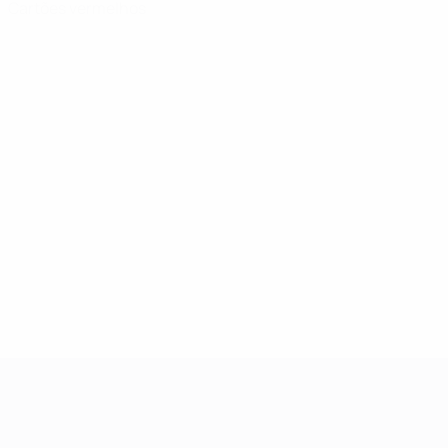
Cartões vermelhos
UEFA Women's Champions League