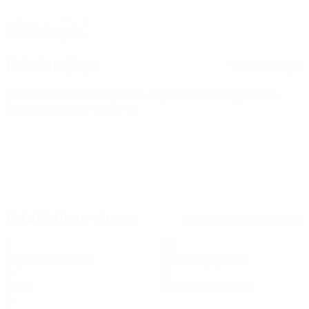
DATA DE NASCIMENTO
20/5/1998 (28)
Próximo jogo
Todos os jogos
UEFA Women's Champions League
sábado 8 ago. 2026
·
Segunda pré-eliminatória
Estatísticas-chave
Ver todas as estatísticas
1
90
Jogos disputados
Minutos jogados
0
0
Golos
Cartões amarelos
0