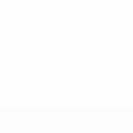
Cartões vermelhos
UEFA Women's Champions League