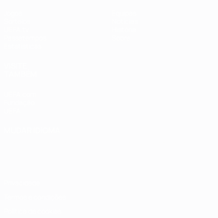
Jogos
Equipas
Sorteios
Notícias
UEFA.tv
História
Passatempos
Sobre
Estatísticas
VISITE
TAMBÉM
UEFA.com
Fundação
UEFA
MUDAR IDIOMA
Português
English
Français
Deutsch
Русский
Español
Italiano
Português
Privacidade
Termos e condições
Política de cookies