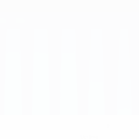
9
NÚMERO NO CLUBE
Ucrânia
PAÍS