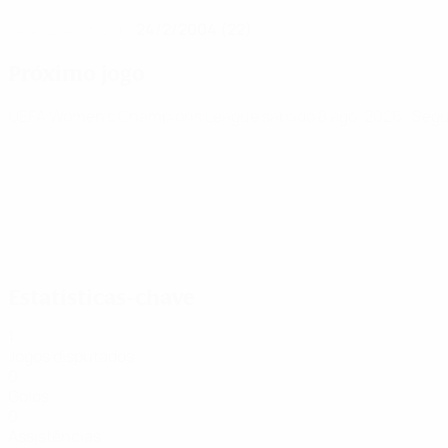
24/2/2004 (22)
DATA DE NASCIMENTO
Próximo jogo
UEFA Women's Champions League
sábado 8 ago. 2026
· Seg
Estatísticas-chave
1
Jogos disputados
0
Golos
0
Assistências