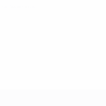
0
Cartões vermelhos
UEFA Women's Champions League