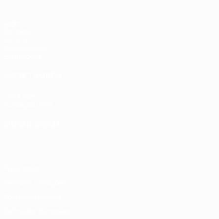
Jogos
Sorteios
UEFA.tv
Passatempos
Estatísticas
VISITE TAMBÉM
UEFA.com
Fundação UEFA
MUDAR IDIOMA
Português
English
Français
Deutsch
Русский
Español
Italia
Privacidade
Termos e condições
Política de cookies
Definições de cookies