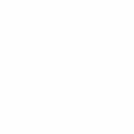
unda pré-eliminatória
10
Minutos jogados
0
Total de remates
0
Cartões amarelos