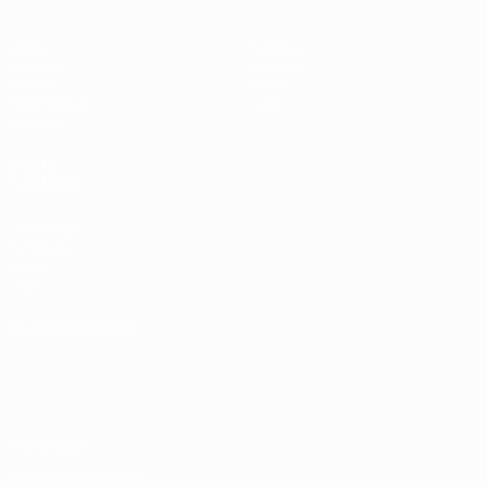
Jogos
Notícias
Grupos
História
Vídeos
Sobre
Estatísticas
Loja
Equipas
VISITE
TAMBÉM
UEFA.com
Fundação
UEFA
Loja
MUDAR IDIOMA
Português
English
Français
Deutsch
Русский
Español
Italiano
Português
Privacidade
Termos e condições