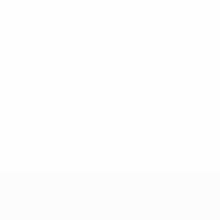
Bélgica
Bulgária
Chipre
Dinamarca
Espanha
Finlândia
França
Grécia
Luxemburgo
Noruega
Países Baixos
Polónia
Portugal
Roménia
Suécia
Suíça
Turquia
Campeonato da Europa de Sub