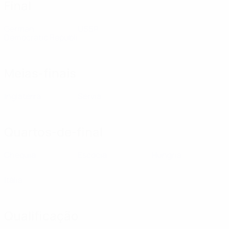
Final
German
USSR
Democratic Republi
Meias-finais
Inglaterra
Sérvia
Quartos-de-final
Chéquia
Escócia
Hungria
Itália
Qualificação