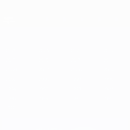
Saltar
para
o
conteúdo
principal
Campeonato da Europa de Sub-21 da UEFA
2025
2023
2021
2019
2017
2015
2013
2011
2009
2
2025
2023
2021
2019
2017
2015
2013
2011
2009
2007
2006
2004
2002
2000
1998
1996
1994
1992
1990
1988
1986
1984
1982
1980
1978