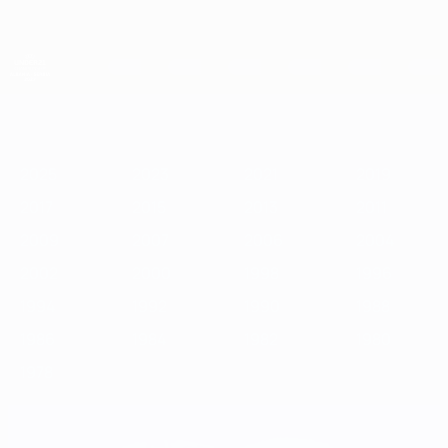
Saltar
para
o
conteúdo
principal
Campeonato da Europa de Sub-21 da UEFA
2025
2023
2021
2019
2017
2015
2013
2011
2009
2
2025
2023
2021
2019
2017
2015
2013
2011
2009
2007
2006
2004
2002
2000
1998
1996
1994
1992
1990
1988
1986
1984
1982
1980
1978