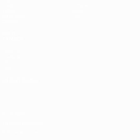
Grupos
História
Vídeos
Sobre
Estatísticas
Loja
Equipas
VISITE
TAMBÉM
UEFA.com
Fundação
UEFA
Loja
MUDAR IDIOMA
Português
English
Français
Deutsch
Русский
Español
Italiano
Português
Privacidade
Termos e condições
Política de cookies