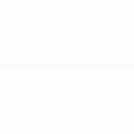
Definições de cookies
© 1998-2026 UEFA. Todos os direitos reservados
A palavra UEFA, o logótipo da UEFA e todas as marcas relativas às
competições da UEFA estão protegidas por marcas registadas e/ou
direitos de autor da UEFA. As referidas marcas registadas não
podem ser utilizadas para qualquer fim comercial. A utilização do
UEFA.com implica o seu acordo com os Termos e Condições, e com
a Política de Privacidade.