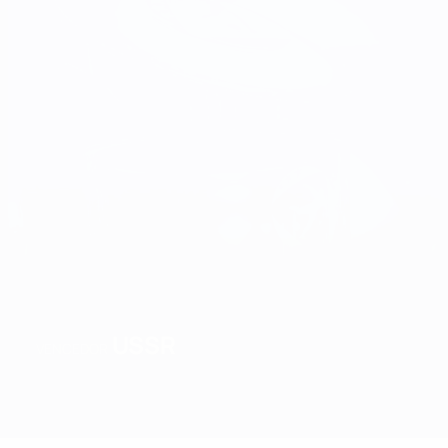
USSR
VENCEDOR
Geral
Jogos
Grupos
Estat.
Equipas