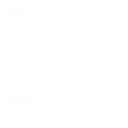
Geral
28
Jogos Disputados
8
25
Equipas na fase
Incluindo fase de
final
qualificação
Golos
26
Total de golos