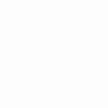
* Suspensa até indicação em contrário. <a
href='https://pt.uefa.com/insideuefa/mediaservices/medi
148df3b7106d-c8b619c60f97-1000--fifa-uefa-suspendem-
equipas-e-seleccoes-russas-de-todas-as-prov/'>Mais
informações</a>