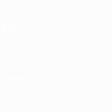
UEFA Sub-17
Jogos
Notícias
Sorteios
Sobre
Vídeos
Equipas
SITES' DA
REDE UEFA
UEFA.com
Fundação
UEFA
MUDAR IDIOMA
Português
English
Français
Deutsch
Русский
Español
Italiano
Português
Privacidade