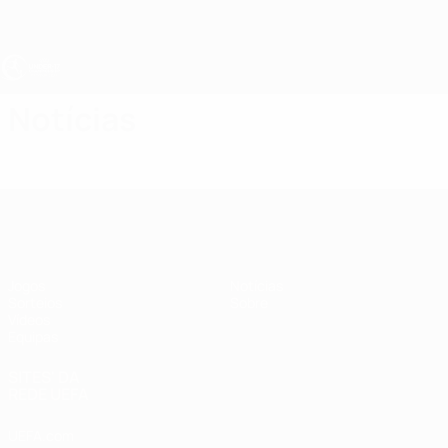
Saltar
para
o
conteúdo
principal
UEFA Sub-17
Notícias
UEFA Sub-17
Jogos
Notícias
Sorteios
Sobre
Vídeos
Equipas
SITES' DA
REDE UEFA
UEFA.com