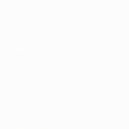
Fundação
UEFA
MUDAR IDIOMA
Português
English
Français
Deutsch
Русский
Español
Italiano
Português
Privacidade
Termos e condições
Política de cookies
Definições de cookies
© 1998-2026 UEFA. Todos os direitos reservados
A palavra UEFA, o logótipo da UEFA e todas as marcas relativas às
competições da UEFA estão protegidas por marcas registadas e/ou
direitos de autor da UEFA. As referidas marcas registadas não
podem ser utilizadas para qualquer fim comercial. A utilização do
UEFA.com implica o seu acordo com os Termos e Condições, e com
a Política de Privacidade.