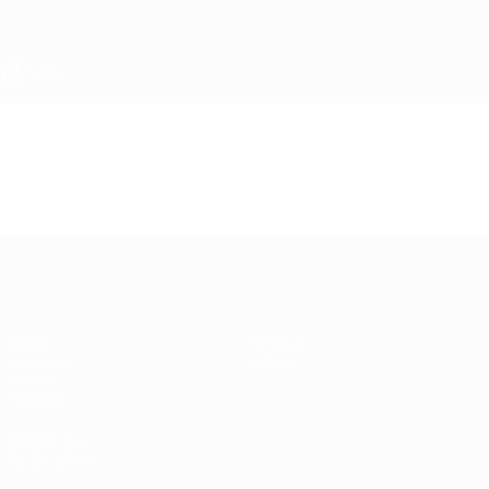
Saltar
para
o
conteúdo
principal
UEFA Sub-17
Vídeos
Destaques
UEFA Sub-17
Jogos
Notícias
Sorteios
Sobre
Vídeos
Equipas
SITES' DA
REDE UEFA