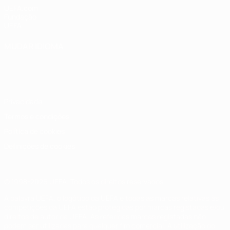
UEFA.com
Fundação
UEFA
MUDAR IDIOMA
Português
English
Français
Deutsch
Русский
Español
Italiano
Português
Privacidade
Termos e condições
Política de cookies
Definições de cookies
© 1998-2026 UEFA. Todos os direitos reservados
A palavra UEFA, o logótipo da UEFA e todas as marcas relativas às
competições da UEFA estão protegidas por marcas registadas e/ou
direitos de autor da UEFA. As referidas marcas registadas não
podem ser utilizadas para qualquer fim comercial. A utilização do