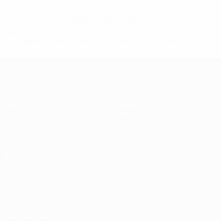
* Suspensa até indicação em contrário. <a
href='https://pt.uefa.com/insideuefa/mediaservices/medi
148df3b7106d-c8b619c60f97-1000--fifa-uefa-suspendem-
equipas-e-seleccoes-russas-de-todas-as-prov/'>Mais
informações</a>
UEFA Sub-17
Jogos
Notícias
Sorteios
Sobre
Vídeos
Equipas
SITES' DA
REDE UEFA
UEFA.com
Fundação
UEFA
MUDAR IDIOMA