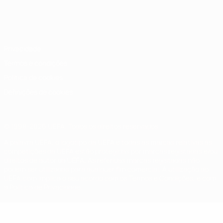
Português
English
Français
Deutsch
Русский
Español
Italiano
Português
Privacidade
Termos e condições
Política de cookies
Definições de cookies
© 1998-2026 UEFA. Todos os direitos reservados
A palavra UEFA, o logótipo da UEFA e todas as marcas relativas às
competições da UEFA estão protegidas por marcas registadas e/ou
direitos de autor da UEFA. As referidas marcas registadas não
podem ser utilizadas para qualquer fim comercial. A utilização do
UEFA.com implica o seu acordo com os Termos e Condições, e com
a Política de Privacidade.