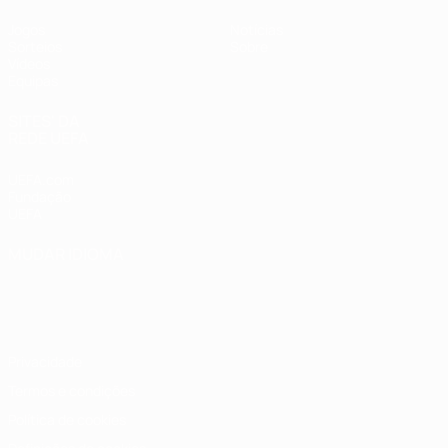
Jogos
Notícias
Sorteios
Sobre
Vídeos
Equipas
SITES' DA
REDE UEFA
UEFA.com
Fundação
UEFA
MUDAR IDIOMA
Português
English
Français
Deutsch
Русский
Español
Italiano
Português
Privacidade
Termos e condições
Política de cookies