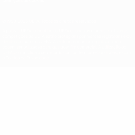
Definições de cookies
© 1998-2026 UEFA. Todos os direitos reservados
A palavra UEFA, o logótipo da UEFA e todas as marcas relativas às
competições da UEFA estão protegidas por marcas registadas e/ou
direitos de autor da UEFA. As referidas marcas registadas não
podem ser utilizadas para qualquer fim comercial. A utilização do
UEFA.com implica o seu acordo com os Termos e Condições, e com
a Política de Privacidade.