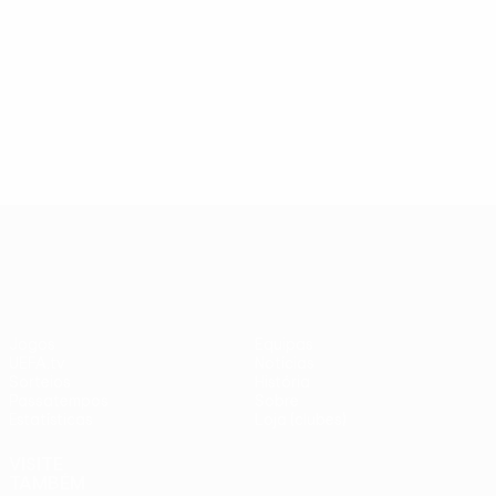
UEFA Europa League
Jogos
Equipas
UEFA.tv
Notícias
Sorteios
História
Passatempos
Sobre
Estatísticas
Loja (clubes)
VISITE
TAMBÉM