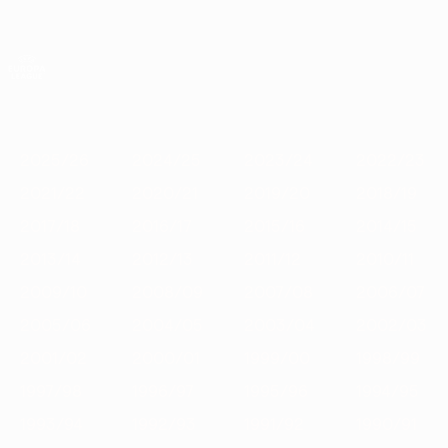
Saltar
para
o
App oficial da UEFA Europa League
Obtenha
conteúdo
Resultados em directo e estatísticas
principal
UEFA Europa League
Destaques
2025/26
2024/25
2023/24
2022/23
2021/22
2
2025/26
2024/25
2023/24
2022/23
2021/22
2020/21
2019/20
2018/19
2017/18
2016/17
2015/16
2014/15
2013/14
2012/13
2011/12
2010/11
2009/10
2008/09
2007/08
2006/07
2005/06
2004/05
2003/04
2002/03
2001/02
2000/01
1999/00
1998/99
1997/98
1996/97
1995/96
1994/95
1993/94
1992/93
1991/92
1990/91