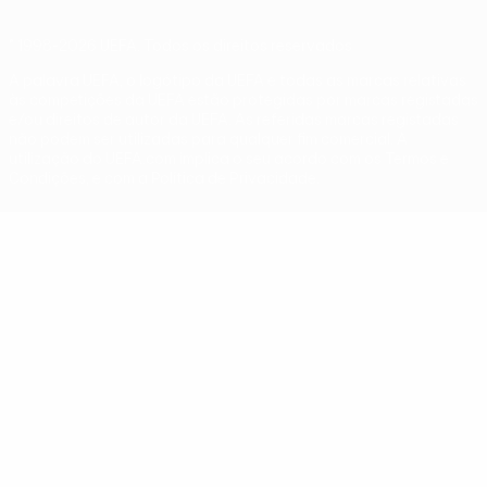
© 1998-2026 UEFA. Todos os direitos reservados
A palavra UEFA, o logótipo da UEFA e todas as marcas relativas
às competições da UEFA estão protegidas por marcas registadas
e/ou direitos de autor da UEFA. As referidas marcas registadas
não podem ser utilizadas para qualquer fim comercial. A
utilização do UEFA.com implica o seu acordo com os Termos e
Condições, e com a Política de Privacidade.