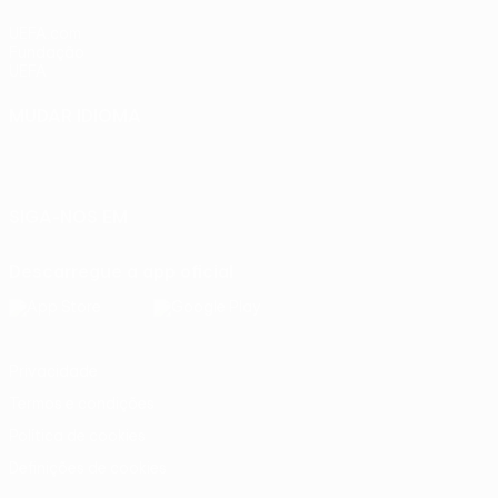
UEFA.com
Fundação
UEFA
MUDAR IDIOMA
Português
English
Français
Deutsch
Русский
Español
Italiano
Português
SIGA-NOS EM
Descarregue a app oficial
Privacidade
Termos e condições
Política de cookies
Definições de cookies