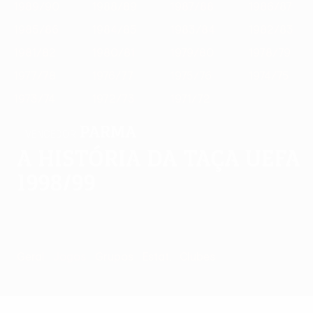
1989/90
1988/89
1987/88
1986/87
1985/86
1984/85
1983/84
1982/83
1981/82
1980/81
1979/80
1978/79
1977/78
1976/77
1975/76
1974/75
1973/74
1972/73
1971/72
Parma
VENCEDOR
A história da Taça UEFA
1998/99
Geral
Jogos
Grupos
Estat.
Clubes
Jogos - 1998/9