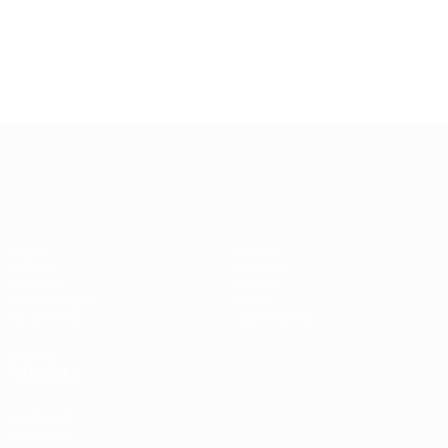
UEFA Europa League
Jogos
Equipas
UEFA.tv
Notícias
Sorteios
História
Passatempos
Sobre
Estatísticas
Loja (clubes)
VISITE
TAMBÉM
UEFA.com
Fundação