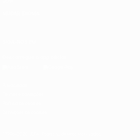
UEFA
MUDAR IDIOMA
Português
English
Français
Deutsch
Русский
Español
Italiano
Português
SIGA-NOS EM
Descarregue a app oficial
Privacidade
Termos e condições
Política de cookies
Definições de cookies
© 1998-2026 UEFA. Todos os direitos reservados