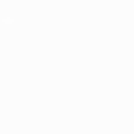
Saltar
para
o
App oficial da UEFA Europa League
Obtenha
conteúdo
Resultados em directo e estatísticas
principal
UEFA Europa League
Destaques
2025/26
2024/25
2023/24
2022/23
2021/22
2
2025/26
2024/25
2023/24
2022/23
2021/22
2020/21
2019/20
2018/19
2017/18
2016/17
2015/16
2014/15
2013/14
2012/13
2011/12
2010/11
2009/10
2008/09
2007/08
2006/07
2005/06
2004/05
2003/04
2002/03
2001/02
2000/01
1999/00
1998/99
1997/98
1996/97
1995/96
1994/95
1993/94
1992/93
1991/92
1990/91