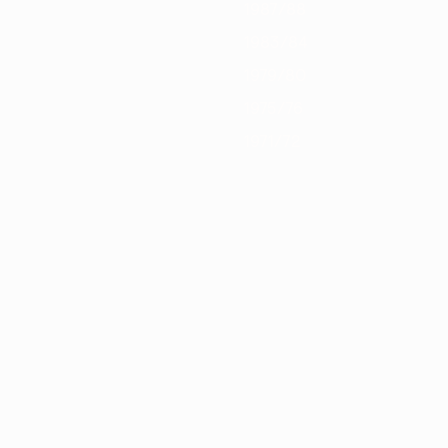
1987/88
1983/84
1979/80
1975/76
1971/72