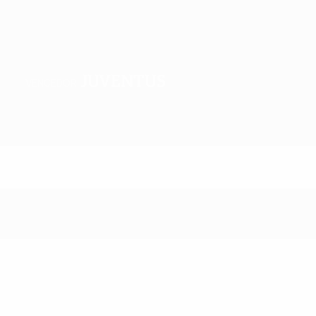
Juventus
VENCEDOR
Jogos - 1976/77
Geral
Jogos
Grupos
Estat.
Clubes