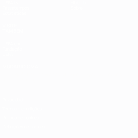
UEFA.tv
História
Passatempos
Sobre
Estatísticas
VISITE
TAMBÉM
UEFA.com
Fundação
UEFA
MUDAR IDIOMA
Português
English
Français
Deutsch
Русский
Español
Italiano
Português
Privacidade
Termos e condições
Política de cookies
Definições de cookies