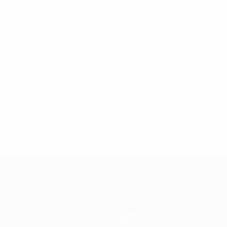
25 julho 2026
UEFA Women's Champions League
Jogos
Equipas
Sorteios
Notícias