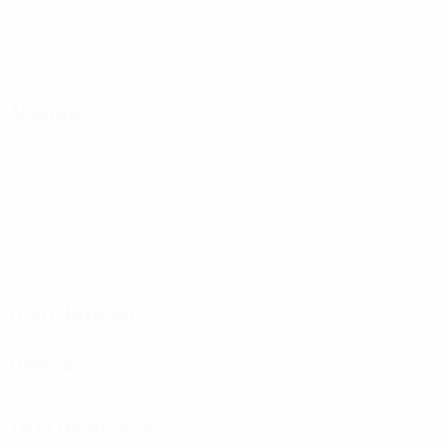
Golos
Golos sofridos
1,5 méd. por jogo
1 méd. por jogo
1
0
Cartões amarelos
Cartões vermelhos
0,5 méd. por jogo
Ataque
Distribuição
Defesa
Tipo de defesas