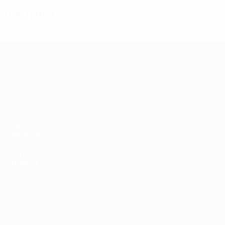
Disciplina
UEFA Women's Champions League
Jogos
Equipas
Sorteios
Notícias
UEFA.tv
História
Passatempos
Sobre
Estatísticas
VISITE
TAMBÉM
UEFA.com
Fundação
UEFA
MUDAR IDIOMA