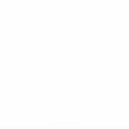
* Suspensa até indicação em contrário. <a
href='https://pt.uefa.com/insideuefa/mediaservices/medi
148df3b7106d-c8b619c60f97-1000--fifa-uefa-suspendem-
equipas-e-seleccoes-russas-de-todas-as-prov/'>Mais
informações</a>