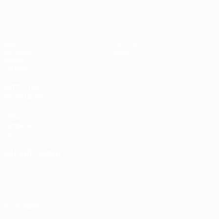
UEFA Sub-17
Jogos
Notícias
Sorteios
Sobre
Vídeos
Equipas
SITES' DA
REDE UEFA
UEFA.com
Fundação
UEFA
MUDAR IDIOMA
Português
English
Français
Deutsch
Русский
Español
Italiano
Português
Privacidade