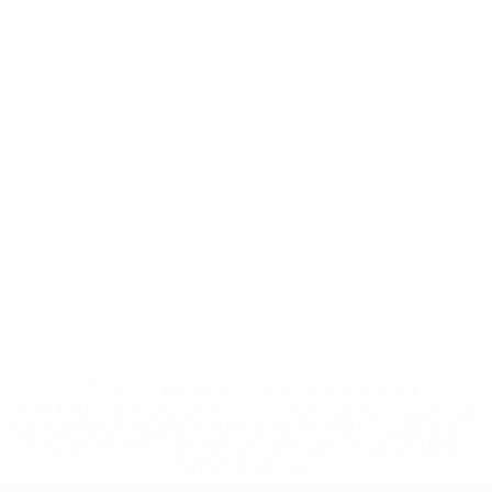
* Suspensa até indicação em contrário. <a
href='https://pt.uefa.com/insideuefa/mediaservices/medi
148df3b7106d-c8b619c60f97-1000--fifa-uefa-suspendem-
equipas-e-seleccoes-russas-de-todas-as-prov/'>Mais
informações</a>