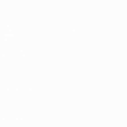
UEFA Sub-17
Jogos
Notícias
Sorteios
Sobre
Vídeos
Equipas
SITES' DA
REDE UEFA
UEFA.com
Fundação
UEFA
MUDAR IDIOMA
Português
English
Français
Deutsch
Русский
Español
Italiano
Português
Privacidade