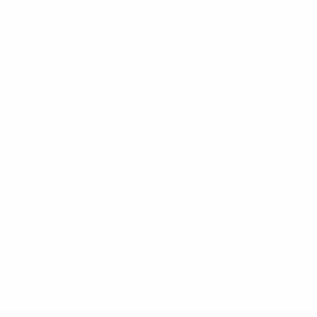
* Suspensa até indicação em contrário. <a
href='https://pt.uefa.com/insideuefa/mediaservices/medi
148df3b7106d-c8b619c60f97-1000--fifa-uefa-suspendem-
equipas-e-seleccoes-russas-de-todas-as-prov/'>Mais
informações</a>