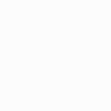
UEFA Sub-17
Jogos
Notícias
Sorteios
Sobre
Vídeos
Equipas
SITES' DA
REDE UEFA
UEFA.com
Fundação
UEFA
MUDAR IDIOMA
Português
English
Français
Deutsch
Русский
Español
Italiano
Português
Privacidade