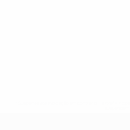
* Suspensa até indicação em contrário. <a href='ht
suspendem-
UEFA Sub-17