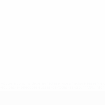
tps://pt.uefa.com/insideuefa/mediaservices/mediareleases/n
equipas-e-seleccoes-russas-de-todas-as-prov/'>Mais info