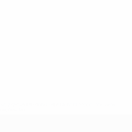
ews/0272-148df3b7106d-c8b619c60f97-1000--fifa-uefa-
rmações</a>