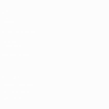
Jogos
Sorteios
Vídeos
Equipas
SITES' DA REDE UEFA
UEFA.com
Fundação UEFA
MUDAR IDIOMA
Português
English
Français
Deutsch
Русский
Español
Italia
Privacidade
Termos e condições
Política de cookies
Definições de cookies