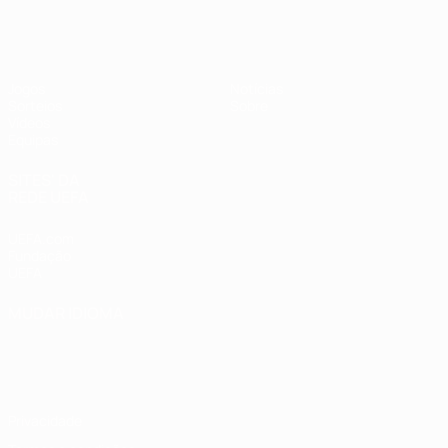
UEFA Sub-17
Jogos
Notícias
Sorteios
Sobre
Vídeos
Equipas
SITES' DA
REDE UEFA
UEFA.com
Fundação
UEFA
MUDAR IDIOMA
Português
English
Français
Deutsch
Русский
Español
Italiano
Português
Privacidade