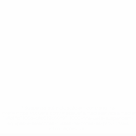
* Suspensa até indicação em contrário. <a
href='https://pt.uefa.com/insideuefa/mediaservices/medi
148df3b7106d-c8b619c60f97-1000--fifa-uefa-suspendem-
equipas-e-seleccoes-russas-de-todas-as-prov/'>Mais
informações</a>