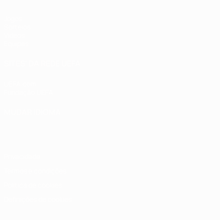
Jogos
Sorteios
Vídeos
Equipas
SITES' DA REDE UEFA
UEFA.com
Fundação UEFA
MUDAR IDIOMA
Português
English
Français
Deutsch
Русский
Español
Italia
Privacidade
Termos e condições
Política de cookies
Definições de cookies