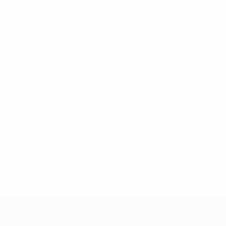
ews/0272-148df3b7106d-c8b619c60f97-1000--fifa-uefa-
rmações</a>