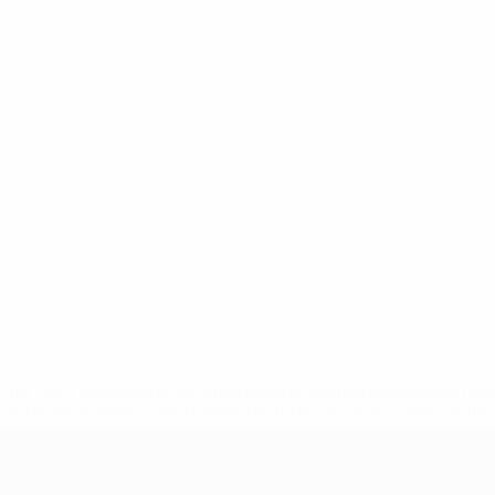
tps://pt.uefa.com/insideuefa/mediaservices/mediareleases/n
equipas-e-seleccoes-russas-de-todas-as-prov/'>Mais info