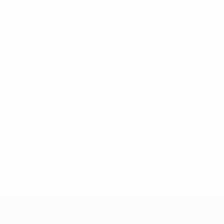
* Suspensa até indicação em contrário. <a href='ht
suspendem-
UEFA Sub-17