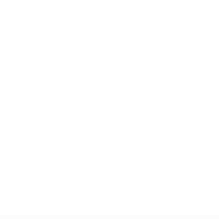
* Suspensa até indicação em contrário. <a
href='https://pt.uefa.com/insideuefa/mediaservices/medi
148df3b7106d-c8b619c60f97-1000--fifa-uefa-suspendem-
equipas-e-seleccoes-russas-de-todas-as-prov/'>Mais
informações</a>