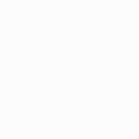
UEFA Sub-17
Jogos
Notícias
Sorteios
Sobre
Vídeos
Equipas
SITES' DA
REDE UEFA
UEFA.com
Fundação
UEFA
MUDAR IDIOMA
Português
English
Français
Deutsch
Русский
Español
Italiano
Português
Privacidade