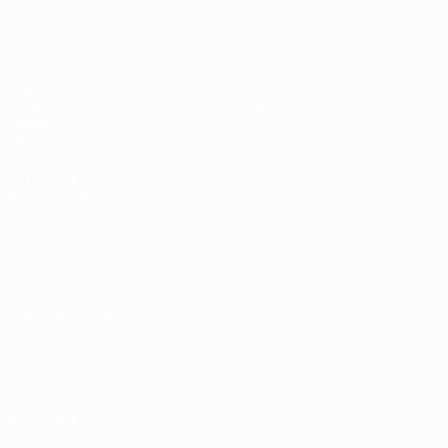
UEFA Sub-17
Jogos
Notícias
Sorteios
Sobre
Vídeos
Equipas
SITES' DA
REDE UEFA
UEFA.com
Fundação
UEFA
MUDAR IDIOMA
Português
English
Français
Deutsch
Русский
Español
Italiano
Português
Privacidade