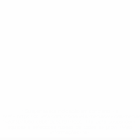
* Suspensa até indicação em contrário. <a
href='https://pt.uefa.com/insideuefa/mediaservices/medi
148df3b7106d-c8b619c60f97-1000--fifa-uefa-suspendem-
equipas-e-seleccoes-russas-de-todas-as-prov/'>Mais
informações</a>