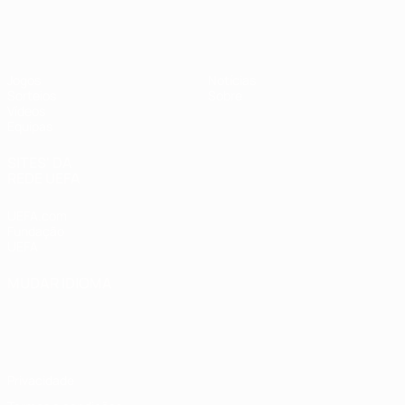
UEFA Sub-17
Jogos
Notícias
Sorteios
Sobre
Vídeos
Equipas
SITES' DA
REDE UEFA
UEFA.com
Fundação
UEFA
MUDAR IDIOMA
Português
English
Français
Deutsch
Русский
Español
Italiano
Português
Privacidade