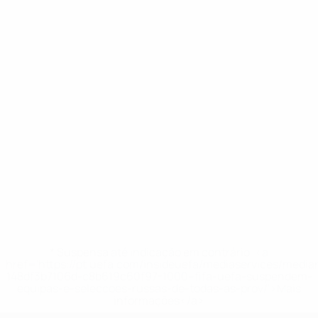
* Suspensa até indicação em contrário. <a
href='https://pt.uefa.com/insideuefa/mediaservices/medi
148df3b7106d-c8b619c60f97-1000--fifa-uefa-suspendem-
equipas-e-seleccoes-russas-de-todas-as-prov/'>Mais
informações</a>