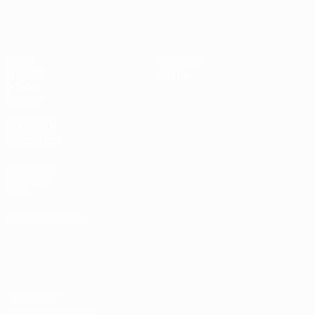
UEFA Sub-17
Jogos
Notícias
Sorteios
Sobre
Vídeos
Equipas
SITES' DA
REDE UEFA
UEFA.com
Fundação
UEFA
MUDAR IDIOMA
Português
English
Français
Deutsch
Русский
Español
Italiano
Português
Privacidade