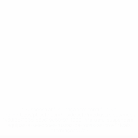
* Suspensa até indicação em contrário. <a
href='https://pt.uefa.com/insideuefa/mediaservices/medi
148df3b7106d-c8b619c60f97-1000--fifa-uefa-suspendem-
equipas-e-seleccoes-russas-de-todas-as-prov/'>Mais
informações</a>